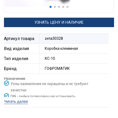
УЗНАТЬ ЦЕНУ И НАЛИЧИЕ
Артикул товара
zeta30328
Вид изделия
Коробка клеммная
Тип изделия
КС-10
Бренд
ГОФРОМАТИК
Назначение
Узлы заземления не окрашены и не требуют
зачистки.
DIN - рейка позволяющая установить
Читать далее
дополнительное оборудование.
Винты под крест-плоскую отвертку.
Коробки клеммные КС-10 и КС-20
предназначены
для соединения и разветвления силовых
Оцинкованная сталь с грунтовым покрытием.