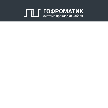
КАТАЛОГ
СПК ГОФРОМАТИК
РЕШЕНИЯ
СТАТЬ ДИЛЕРОМ
СКАЧАТЬ КАТАЛОГ
Звонки для регионов бесплатно
+7 (800) 777-34-21
Москва / Новосибирск, Пн-Пт: с 8:00 до 17:00
+7 (383) 308-72-36
+7 (495) 666-23-38