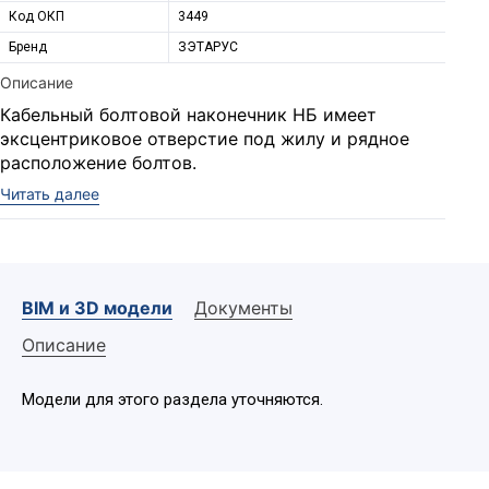
Код ОКП
3449
Бренд
ЗЭТАРУС
Описание
Кабельный болтовой наконечник НБ имеет
эксцентриковое отверстие под жилу и рядное
расположение болтов.
Читать далее
Предназначен для оконцевания кабелей:
С бумажной пропитанной (БПИ), пластмассовой (ПВХ, СПЭ,
ЭПР) изоляцией, рабочим напряжением 1, 3 кВ с круглыми и
BIM и 3D модели
Документы
секторными (фасонными) жилами из меди и алюминия, 1 и 2
класса.
Описание
С бумажной пропитанной изоляцией (БПИ), рабочим
Расшифровка обозначения элемента:
напряжением 6, 10 кВ с секторными (фасонными) жилами из
Модели для этого раздела уточняются.
меди и алюминия, 1 и 2 класса.