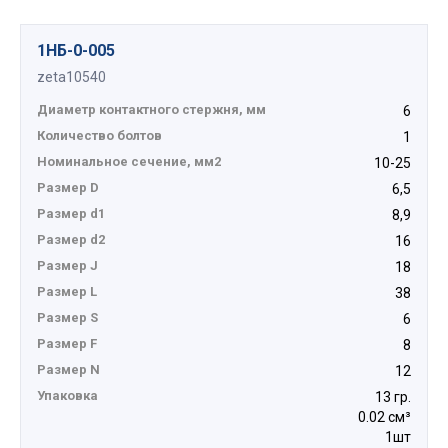
1НБ-0-005
zeta10540
Диаметр контактного стержня, мм
6
Количество болтов
1
Номинальное сечение, мм2
10-25
Размер D
6,5
Размер d1
8,9
Размер d2
16
Размер J
18
Размер L
38
Размер S
6
Размер F
8
Размер N
12
Упаковка
13 гр.
0.02 см³
1шт