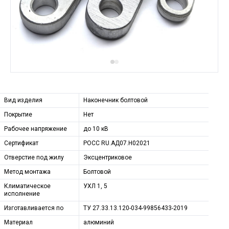
Вид изделия
Наконечник болтовой
Покрытие
Нет
Рабочее напряжение
до 10 кВ
Сертификат
РОСС RU.АД07.Н02021
Отверстие под жилу
Эксцентриковое
Метод монтажа
Болтовой
Климатическое
УХЛ 1, 5
исполнение
Изготавливается по
ТУ 27.33.13.120-034-99856433-2019
Материал
алюминий