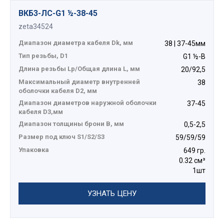
ВКБ3-ЛС-G1 ½-38-45
zeta34524
Диапазон диаметра кабеля Dk, мм
38 | 37-45мм
Тип резьбы, D1
G1 ½-B
Длина резьбы Lp/Общая длина L, мм
20/92,5
Максимальный диаметр внутренней
38
оболочки кабеля D2, мм
Диапазон диаметров наружной оболочки
37-45
кабеля D3,мм
Диапазон толщины брони В, мм
0,5-2,5
Размер под ключ S1/S2/S3
59/59/59
Упаковка
649 гр.
0.32 см³
1шт
УЗНАТЬ ЦЕНУ