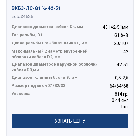
ВКБ3-ЛС-G1 ½-42-51
zeta34525
Диапазон диаметра кабеля Dk, мм
45 | 42-51мм
Тип резьбы, D1
G1 ½-B
Длина резьбы Lp/Общая длина L, мм
20/107
Максимальный диаметр внутренней
42
оболочки кабеля D2, мм
Диапазон диаметров наружной оболочки
42-51
кабеля D3,мм
Диапазон толщины брони В, мм
0,5-2,5
Размер под ключ S1/S2/S3
64/64/68
Упаковка
814 гр.
0.44 см³
1шт
УЗНАТЬ ЦЕНУ