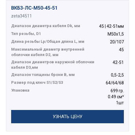
ВКБ3-ЛС-M50-45-51
zeta34511
Диапазон диаметра кабеля Dk, мм
45 | 42-51мм
Тип резьбы, D1
М50х1,5
Длина резьбы Lp/Общая длина L, мм
20/107
Максимальный диаметр внутренней
45
оболочки кабеля D2, мм
Диапазон диаметров наружной оболочки
42-51
кабеля D3,мм
Диапазон толщины брони В, мм
0,5-2,5
Размер под ключ S1/S2/S3
64/64/68
Упаковка
699 гр.
0.49 см³
1шт
УЗНАТЬ ЦЕНУ