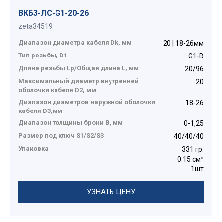
ВКБ3-ЛС-G1-20-26
zeta34519
Диапазон диаметра кабеля Dk, мм
20 | 18-26мм
Тип резьбы, D1
G1-B
Длина резьбы Lp/Общая длина L, мм
20/96
Максимальный диаметр внутренней
20
оболочки кабеля D2, мм
Диапазон диаметров наружной оболочки
18-26
кабеля D3,мм
Диапазон толщины брони В, мм
0-1,25
Размер под ключ S1/S2/S3
40/40/40
Упаковка
331 гр.
0.15 см³
1шт
УЗНАТЬ ЦЕНУ