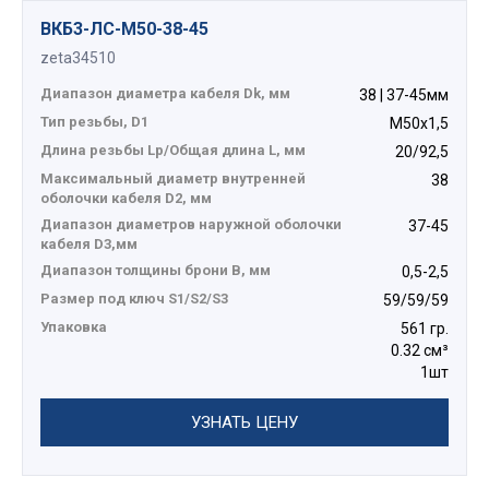
ВКБ3-ЛС-M50-38-45
zeta34510
Диапазон диаметра кабеля Dk, мм
38 | 37-45мм
Тип резьбы, D1
М50х1,5
Длина резьбы Lp/Общая длина L, мм
20/92,5
Максимальный диаметр внутренней
38
оболочки кабеля D2, мм
Диапазон диаметров наружной оболочки
37-45
кабеля D3,мм
Диапазон толщины брони В, мм
0,5-2,5
Размер под ключ S1/S2/S3
59/59/59
Упаковка
561 гр.
0.32 см³
1шт
УЗНАТЬ ЦЕНУ