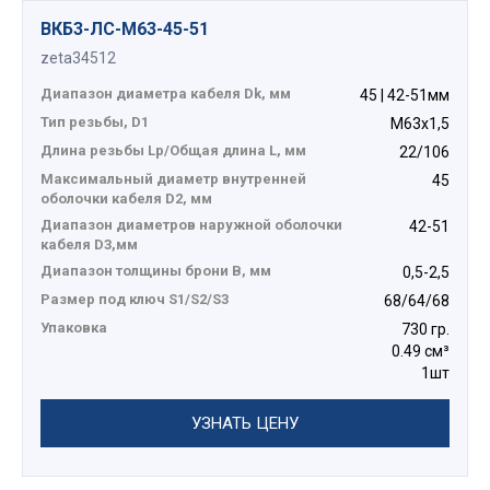
ВКБ3-ЛС-M63-45-51
zeta34512
Диапазон диаметра кабеля Dk, мм
45 | 42-51мм
Тип резьбы, D1
М63х1,5
Длина резьбы Lp/Общая длина L, мм
22/106
Максимальный диаметр внутренней
45
оболочки кабеля D2, мм
Диапазон диаметров наружной оболочки
42-51
кабеля D3,мм
Диапазон толщины брони В, мм
0,5-2,5
Размер под ключ S1/S2/S3
68/64/68
Упаковка
730 гр.
0.49 см³
1шт
УЗНАТЬ ЦЕНУ