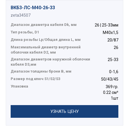
ВКБ3-ЛС-M40-26-33
zeta34507
Диапазон диаметра кабеля Dk, мм
26 | 25-33мм
Тип резьбы, D1
М40х1,5
Длина резьбы Lp/Общая длина L, мм
20/87
Максимальный диаметр внутренней
26
оболочки кабеля D2, мм
Диапазон диаметров наружной оболочки
25-33
кабеля D3,мм
Диапазон толщины брони В, мм
0-1,6
Размер под ключ S1/S2/S3
50/43/45
Упаковка
369 гр.
0.22 см³
1шт
УЗНАТЬ ЦЕНУ