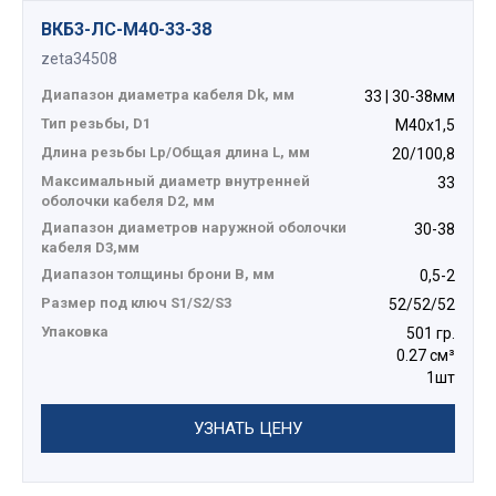
ВКБ3-ЛС-M40-33-38
zeta34508
Диапазон диаметра кабеля Dk, мм
33 | 30-38мм
Тип резьбы, D1
М40х1,5
Длина резьбы Lp/Общая длина L, мм
20/100,8
Максимальный диаметр внутренней
33
оболочки кабеля D2, мм
Диапазон диаметров наружной оболочки
30-38
кабеля D3,мм
Диапазон толщины брони В, мм
0,5-2
Размер под ключ S1/S2/S3
52/52/52
Упаковка
501 гр.
0.27 см³
1шт
УЗНАТЬ ЦЕНУ