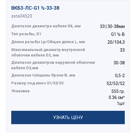
ВКБ3-ЛС-G1 ½-33-38
zeta34523
Диапазон диаметра кабеля Dk, мм
33 | 30-38мм
Тип резьбы, D1
G1 ½-B
Длина резьбы Lp/Общая длина L, мм
20/104,3
Максимальный диаметр внутренней
33
оболочки кабеля D2, мм
Диапазон диаметров наружной оболочки
30-38
кабеля D3,мм
Диапазон толщины брони В, мм
0,5-2
Размер под ключ S1/S2/S3
52/52/52
Упаковка
555 гр.
0.36 см³
1шт
УЗНАТЬ ЦЕНУ