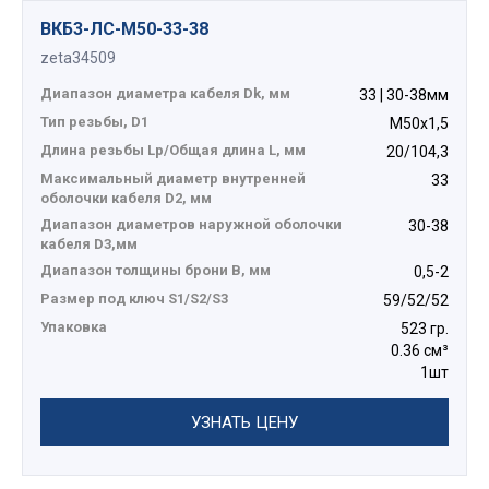
ВКБ3-ЛС-M50-33-38
zeta34509
Диапазон диаметра кабеля Dk, мм
33 | 30-38мм
Тип резьбы, D1
М50х1,5
Длина резьбы Lp/Общая длина L, мм
20/104,3
Максимальный диаметр внутренней
33
оболочки кабеля D2, мм
Диапазон диаметров наружной оболочки
30-38
кабеля D3,мм
Диапазон толщины брони В, мм
0,5-2
Размер под ключ S1/S2/S3
59/52/52
Упаковка
523 гр.
0.36 см³
1шт
УЗНАТЬ ЦЕНУ