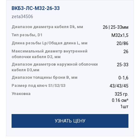
ВКБ3-ЛС-M32-26-33
zeta34506
Диапазон диаметра кабеля Dk, мм
26 | 25-33мм
Тип резьбы, D1
М32х1,5
Длина резьбы Lp/Общая длина L, мм
20/86
Максимальный диаметр внутренней
26
оболочки кабеля D2, мм
Диапазон диаметров наружной оболочки
25-33
кабеля D3,мм
Диапазон толщины брони В, мм
0-1,6
Размер под ключ S1/S2/S3
43/43/45
Упаковка
325 гр.
0.16 см³
1шт
УЗНАТЬ ЦЕНУ