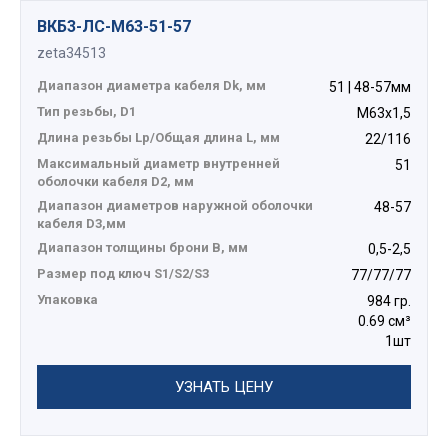
ВКБ3-ЛС-M63-51-57
zeta34513
Диапазон диаметра кабеля Dk, мм
51 | 48-57мм
Тип резьбы, D1
М63х1,5
Длина резьбы Lp/Общая длина L, мм
22/116
Максимальный диаметр внутренней
51
оболочки кабеля D2, мм
Диапазон диаметров наружной оболочки
48-57
кабеля D3,мм
Диапазон толщины брони В, мм
0,5-2,5
Размер под ключ S1/S2/S3
77/77/77
Упаковка
984 гр.
0.69 см³
1шт
УЗНАТЬ ЦЕНУ