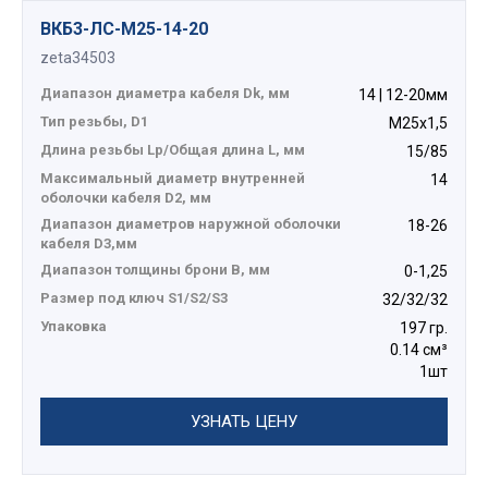
ВКБ3-ЛС-M25-14-20
zeta34503
Диапазон диаметра кабеля Dk, мм
14 | 12-20мм
Тип резьбы, D1
М25х1,5
Длина резьбы Lp/Общая длина L, мм
15/85
Максимальный диаметр внутренней
14
оболочки кабеля D2, мм
Диапазон диаметров наружной оболочки
18-26
кабеля D3,мм
Диапазон толщины брони В, мм
0-1,25
Размер под ключ S1/S2/S3
32/32/32
Упаковка
197 гр.
0.14 см³
1шт
УЗНАТЬ ЦЕНУ