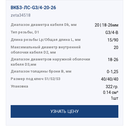
ВКБ3-ЛС-G3/4-20-26
zeta34518
Диапазон диаметра кабеля Dk, мм
20 | 18-26мм
Тип резьбы, D1
G3/4-В
Длина резьбы Lp/Общая длина L, мм
15/90
Максимальный диаметр внутренней
20
оболочки кабеля D2, мм
Диапазон диаметров наружной оболочки
18-26
кабеля D3,мм
Диапазон толщины брони В, мм
0-1,25
Размер под ключ S1/S2/S3
40/40/40
Упаковка
322 гр.
0.14 см³
1шт
УЗНАТЬ ЦЕНУ