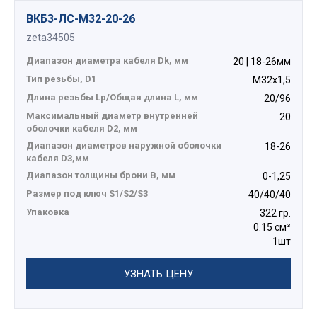
ВКБ3-ЛС-M32-20-26
zeta34505
Диапазон диаметра кабеля Dk, мм
20 | 18-26мм
Тип резьбы, D1
М32х1,5
Длина резьбы Lp/Общая длина L, мм
20/96
Максимальный диаметр внутренней
20
оболочки кабеля D2, мм
Диапазон диаметров наружной оболочки
18-26
кабеля D3,мм
Диапазон толщины брони В, мм
0-1,25
Размер под ключ S1/S2/S3
40/40/40
Упаковка
322 гр.
0.15 см³
1шт
УЗНАТЬ ЦЕНУ