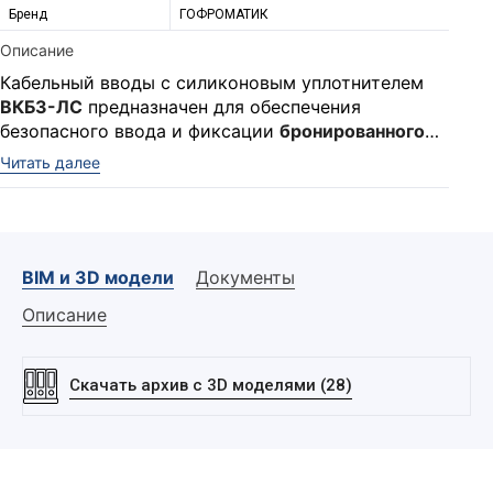
Бренд
ГОФРОМАТИК
Описание
Кабельный вводы с силиконовым уплотнителем
ВКБ3-ЛС
предназначен для обеспечения
безопасного ввода и фиксации
бронированного
кабеля
в корпус электротехнического
Читать далее
Ввод выполняет функцию удерживающего
устройства. С широким температурным
устройства и функцию поддержания заявленной
диапазоном эксплуатации от -60°С до +180°С.
степени защиты оболочки по IP.
Для фиксации кабельного ввода в корпусе
оборудования с безрезьбовым отверстием
BIM и 3D модели
Документы
потребуется гайка Г32 и
Описание
прокладка фторопластовая ПФ (в комплект
поставки не входит).
Скачать архив с 3D моделями (28)