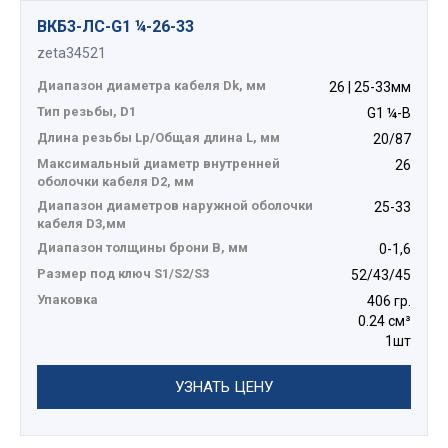
ВКБ3-ЛС-G1 ¼-26-33
zeta34521
Диапазон диаметра кабеля Dk, мм
26 | 25-33мм
Тип резьбы, D1
G1 ¼-B
Длина резьбы Lp/Общая длина L, мм
20/87
Максимальный диаметр внутренней
26
оболочки кабеля D2, мм
Диапазон диаметров наружной оболочки
25-33
кабеля D3,мм
Диапазон толщины брони В, мм
0-1,6
Размер под ключ S1/S2/S3
52/43/45
Упаковка
406 гр.
0.24 см³
1шт
УЗНАТЬ ЦЕНУ