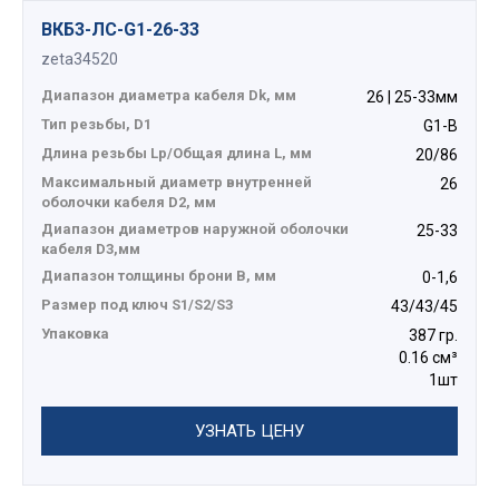
ВКБ3-ЛС-G1-26-33
zeta34520
Диапазон диаметра кабеля Dk, мм
26 | 25-33мм
Тип резьбы, D1
G1-B
Длина резьбы Lp/Общая длина L, мм
20/86
Максимальный диаметр внутренней
26
оболочки кабеля D2, мм
Диапазон диаметров наружной оболочки
25-33
кабеля D3,мм
Диапазон толщины брони В, мм
0-1,6
Размер под ключ S1/S2/S3
43/43/45
Упаковка
387 гр.
0.16 см³
1шт
УЗНАТЬ ЦЕНУ