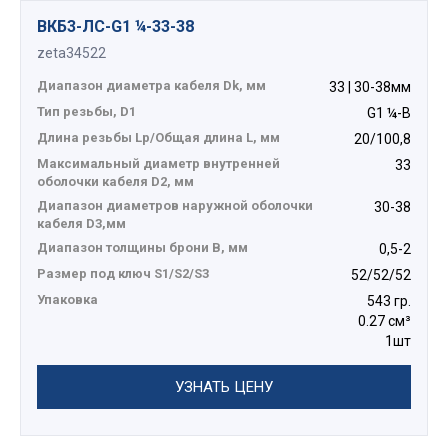
ВКБ3-ЛС-G1 ¼-33-38
zeta34522
Диапазон диаметра кабеля Dk, мм
33 | 30-38мм
Тип резьбы, D1
G1 ¼-B
Длина резьбы Lp/Общая длина L, мм
20/100,8
Максимальный диаметр внутренней
33
оболочки кабеля D2, мм
Диапазон диаметров наружной оболочки
30-38
кабеля D3,мм
Диапазон толщины брони В, мм
0,5-2
Размер под ключ S1/S2/S3
52/52/52
Упаковка
543 гр.
0.27 см³
1шт
УЗНАТЬ ЦЕНУ