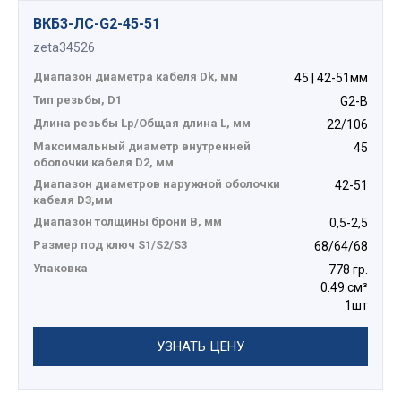
ВКБ3-ЛС-G2-45-51
zeta34526
Диапазон диаметра кабеля Dk, мм
45 | 42-51мм
Тип резьбы, D1
G2-B
Длина резьбы Lp/Общая длина L, мм
22/106
Максимальный диаметр внутренней
45
оболочки кабеля D2, мм
Диапазон диаметров наружной оболочки
42-51
кабеля D3,мм
Диапазон толщины брони В, мм
0,5-2,5
Размер под ключ S1/S2/S3
68/64/68
Упаковка
778 гр.
0.49 см³
1шт
УЗНАТЬ ЦЕНУ