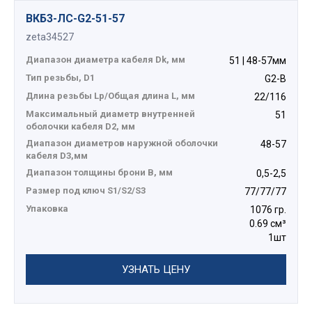
ВКБ3-ЛС-G2-51-57
zeta34527
Диапазон диаметра кабеля Dk, мм
51 | 48-57мм
Тип резьбы, D1
G2-B
Длина резьбы Lp/Общая длина L, мм
22/116
Максимальный диаметр внутренней
51
оболочки кабеля D2, мм
Диапазон диаметров наружной оболочки
48-57
кабеля D3,мм
Диапазон толщины брони В, мм
0,5-2,5
Размер под ключ S1/S2/S3
77/77/77
Упаковка
1076 гр.
0.69 см³
1шт
УЗНАТЬ ЦЕНУ