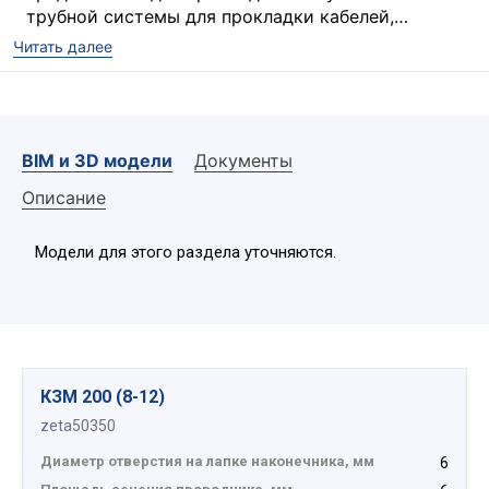
трубной системы для прокладки кабелей,
состоящей из металлорукава без изоляционного
Читать далее
КЗМ
это комплект, состоящий из пружины
покрытия, к заземляющему устройству.
постоянного давления ППД и медного луженого
проводника с наконечником.
Широкий температурный диапазон эксплуатации от -60 до
BIM и 3D модели
Документы
+140 °С
Не требуется использование дополнительных
Описание
инструментов
Проводник заземления в комплекте
Модели для этого раздела уточняются.
Длина проводника на выбор
КЗМ 200 (8-12)
zeta50350
Диаметр отверстия на лапке наконечника, мм
6