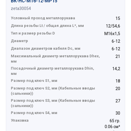
ВК-НС-М16-12-МР15
zeta30054
Условный проход металлорукава
15
Длина резьбы Lt / общая длина L*, мм
12/54,6
Тип и размер резьбы D
М16х1,5
Диаметр
6-12
Диапазон диаметров кабеля Dc, мм
6-12
Максимальный диаметр металлорукава Dhex,
21
мм
Посадочный диаметр металлорукава Dhin,
14,2
мм
Размер под ключ S1, мм
18
Размер под ключ S2, мм (Кабельные вводы
20
(сальники))
Размер под ключ S3, мм (Кабельные вводы
27
(сальники))
Размер под ключ S4, мм
30
Упаковка
65 гр.
0.06 см³