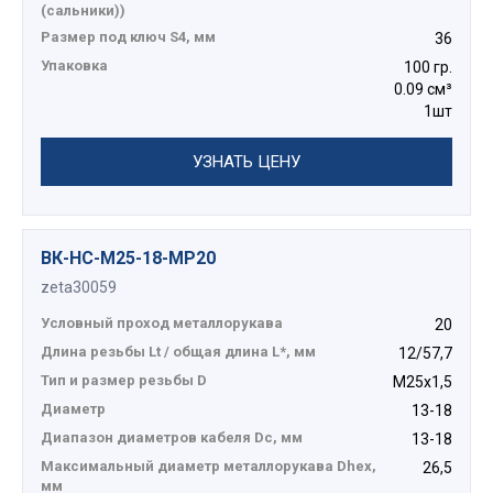
(сальники))
Размер под ключ S4, мм
36
Упаковка
100 гр.
0.09 см³
1шт
УЗНАТЬ ЦЕНУ
ВК-НС-М25-18-МР20
zeta30059
Условный проход металлорукава
20
Длина резьбы Lt / общая длина L*, мм
12/57,7
Тип и размер резьбы D
М25х1,5
Диаметр
13-18
Диапазон диаметров кабеля Dc, мм
13-18
Максимальный диаметр металлорукава Dhex,
26,5
мм