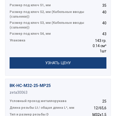
Размер под ключ S1, мм
35
Размер под ключ S2, мм (Кабельные вводы
40
(сальники))
Размер под ключ S3, мм (Кабельные вводы
40
(сальники))
Размер под ключ S4, мм
43
Упаковка
143 гр.
0.14 см³
1шт
УЗНАТЬ ЦЕНУ
ВК-НС-М32-25-МР25
zeta30063
Условный проход металлорукава
25
Длина резьбы Lt / общая длина L*, мм
12/65,6
Тип и размер резьбы D
М32х1,5