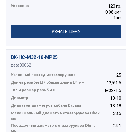
Упаковка
123 гр.
0.08 см³
1шт
УЗНАТЬ ЦЕНУ
ВК-НС-М32-18-МР25
zeta30062
Условный проход металлорукава
25
Длина резьбы Lt / общая длина L*, мм
12/61,5
Тип и размер резьбы D
М32х1,5
Диаметр
13-18
Диапазон диаметров кабеля Dc, мм
13-18
Максимальный диаметр металлорукава Dhex,
33,5
мм
Посадочный диаметр металлорукава Dhin,
24,1
мм