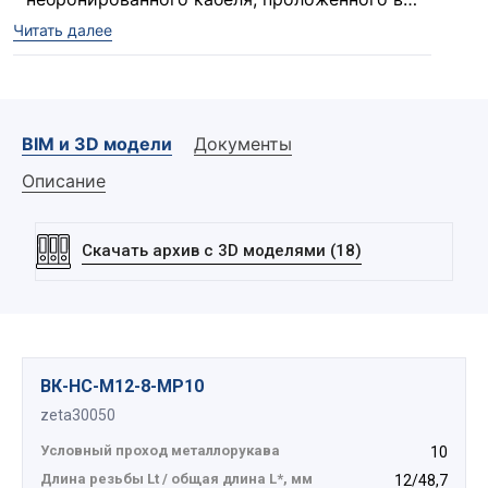
металлорукаве в корпус оборудования,
Читать далее
Описание комплекта:
обеспечивая защиту от проникновения
влаги и пыли в месте ввода кабеля.
1. Гайка заземляющая.
2. Уплотнение присоединительной резьбы.
3. Корпус.
BIM и 3D модели
Документы
4. Уплотнение кабеля.
5. Заглушка.
Описание
6. Штуцер.
7. Оконцеватель металлорукава.
Скачать архив с 3D моделями (18)
8. Уплотнение металлорукава.
9. Накидная гайка.
ВК-НС-М12-8-МР10
zeta30050
Условный проход металлорукава
10
Длина резьбы Lt / общая длина L*, мм
12/48,7