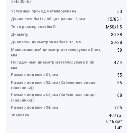
zeta30067
Условный проход металлорукава
50
Длина резьбы Lt / общая длина L*, мм
15/85,1
Тип и размер резьбы D
М50х1,5
Диаметр
30-38
Диапазон диаметров кабеля Dc, мм
30-38
Максимальный диаметр металлорукава Dhex,
59
мм
Посадочный диаметр металлорукава Dhin,
47,4
мм
Размер под ключ S1, мм
55
Размер под ключ S2, мм (Кабельные вводы
55
(сальники))
Размер под ключ S3, мм (Кабельные вводы
68
(сальники))
Размер под ключ S4, мм
72,5
Упаковка
407 гр.
0.46 см³
1шт