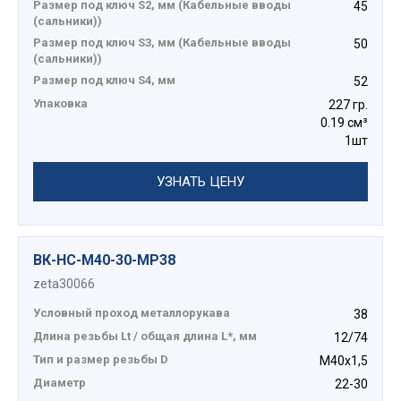
Размер под ключ S2, мм (Кабельные вводы
45
(сальники))
Размер под ключ S3, мм (Кабельные вводы
50
(сальники))
Размер под ключ S4, мм
52
Упаковка
227 гр.
0.19 см³
1шт
УЗНАТЬ ЦЕНУ
ВК-НС-М40-30-МР38
zeta30066
Условный проход металлорукава
38
Длина резьбы Lt / общая длина L*, мм
12/74
Тип и размер резьбы D
М40х1,5
Диаметр
22-30