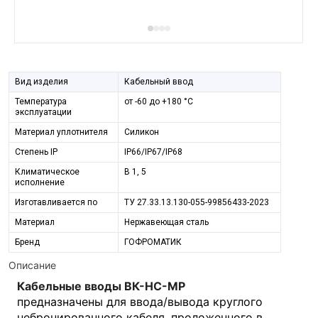
Вид изделия
Кабельный ввод
Температура
от -60 до +180 °С
эксплуатации
Материал уплотнителя
Силикон
Степeнь IP
IP66/IP67/IP68
Климатическое
B 1, 5
исполнение
Изготавливается по
ТУ 27.33.13.130-055-99856433-2023
Материал
Нержавеющая сталь
Бренд
ГОФРОМАТИК
Описание
Кабельные вводы ВК-НС-МР
предназначены для ввода/вывода круглого
небронированного кабеля, проложенного в