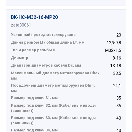
ВК-НС-М32-16-МР20
zeta30061
Условный проход металлорукава
20
Длина резьбы Lt / общая длина L*, мм
12/59,8
Тип и размер резьбы D
М32х1,5
Диаметр
8-16
Диапазон диаметров кабеля Dc, мм
13-18
Максимальный диаметр металлорукава Dhex,
33,5
мм
Посадочный диаметр металлорукава Dhin,
24,1
мм
Размер под ключ S1, мм
35
Размер под ключ S2, мм (Кабельные вводы
35
(сальники))
Размер под ключ S3, мм (Кабельные вводы
40
(сальники))
Размер под ключ S4, мм
43