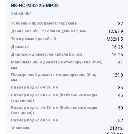
ВК-НС-М32-25-МР32
zeta30064
Условный проход металлорукава
32
Длина резьбы Lt / общая длина L*, мм
12/67,9
Тип и размер резьбы D
М32х1,5
Диаметр
16-25
Диапазон диаметров кабеля Dc, мм
16-25
Максимальный диаметр металлорукава Dhex,
41
мм
Посадочный диаметр металлорукава Dhin,
29,8
мм
Размер под ключ S1, мм
35
Размер под ключ S2, мм (Кабельные вводы
45
(сальники))
Размер под ключ S3, мм (Кабельные вводы
50
(сальники))
Размер под ключ S4, мм
52
Упаковка
213 гр.