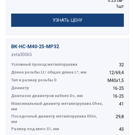
0.23 см³
1шт
УЗНАТЬ ЦЕНУ
ВК-НС-М40-25-МР32
zeta30065
Условный проход металлорукава
32
Длина резьбы Lt / общая длина L*, мм
12/69,4
Тип и размер резьбы D
М40х1,5
Диаметр
16-25
Диапазон диаметров кабеля Dc, мм
16-25
Максимальный диаметр металлорукава Dhex,
41
мм
Посадочный диаметр металлорукава Dhin,
29,8
мм
Размер под ключ S1, мм
45