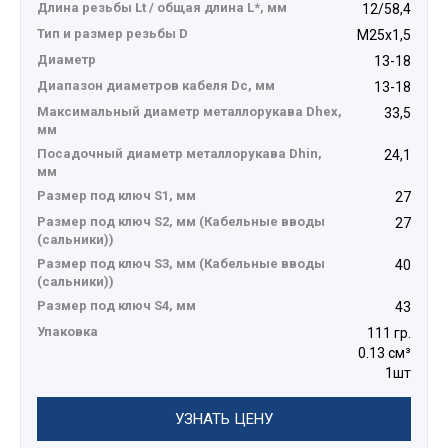
Длина резьбы Lt / общая длина L*, мм
12/58,4
Тип и размер резьбы D
М25х1,5
Диаметр
13-18
Диапазон диаметров кабеля Dc, мм
13-18
Максимальный диаметр металлорукава Dhex,
33,5
мм
Посадочный диаметр металлорукава Dhin,
24,1
мм
Размер под ключ S1, мм
27
Размер под ключ S2, мм (Кабельные вводы
27
(сальники))
Размер под ключ S3, мм (Кабельные вводы
40
(сальники))
Размер под ключ S4, мм
43
Упаковка
111 гр.
0.13 см³
1шт
УЗНАТЬ ЦЕНУ