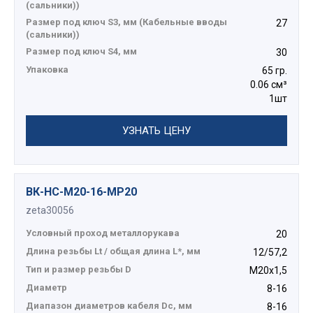
(сальники))
Размер под ключ S3, мм (Кабельные вводы
27
(сальники))
Размер под ключ S4, мм
30
Упаковка
65 гр.
0.06 см³
1шт
УЗНАТЬ ЦЕНУ
ВК-НС-М20-16-МР20
zeta30056
Условный проход металлорукава
20
Длина резьбы Lt / общая длина L*, мм
12/57,2
Тип и размер резьбы D
М20х1,5
Диаметр
8-16
Диапазон диаметров кабеля Dc, мм
8-16