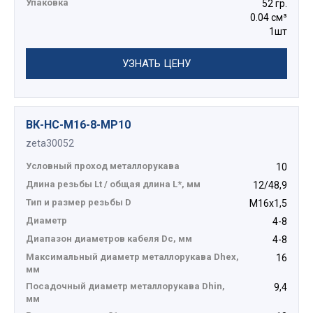
Упаковка
52 гр.
0.04 см³
1шт
УЗНАТЬ ЦЕНУ
ВК-НС-М16-8-МР10
zeta30052
Условный проход металлорукава
10
Длина резьбы Lt / общая длина L*, мм
12/48,9
Тип и размер резьбы D
М16х1,5
Диаметр
4-8
Диапазон диаметров кабеля Dc, мм
4-8
Максимальный диаметр металлорукава Dhex,
16
мм
Посадочный диаметр металлорукава Dhin,
9,4
мм