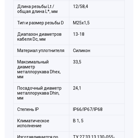
Длина резьбы Lt /
12/58,4
общая длина L*, мм
Тип и размер резьбы D
М25х1,5
Диапазон диаметров
13-18
кабеля Dc, мм
Материал уплотнителя
Силикон
Максимальный
33,5
диаметр
металлорукава Dhex,
мм
Посадочный диаметр
24,1
металлорукава Dhin,
мм
Степeнь IP
IP66/IP67/IP68
Климатическое
B 1, 5
исполнение
Изготавливается по
ТУ 27.33.13.130-055-