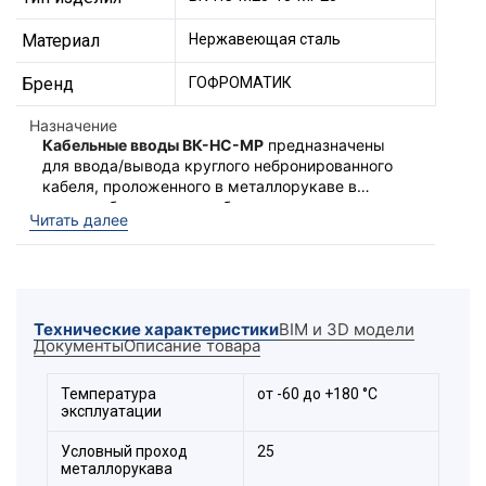
Материал
Нержавеющая сталь
Бренд
ГОФРОМАТИК
Назначение
Кабельные вводы ВК-НС-МР
предназначены
для ввода/вывода круглого небронированного
кабеля, проложенного в металлорукаве в
корпус оборудования, обеспечивая защиту от
Описание комплекта:
Читать далее
проникновения влаги и пыли в месте ввода
кабеля.
1. Гайка заземляющая.
2. Уплотнение присоединительной резьбы.
3. Корпус.
Технические характеристики
BIM и 3D модели
4. Уплотнение кабеля.
Документы
Описание товара
5. Заглушка.
6. Штуцер.
Температура
от -60 до +180 °С
7. Оконцеватель металлорукава.
эксплуатации
8. Уплотнение металлорукава.
Условный проход
25
9. Накидная гайка.
металлорукава