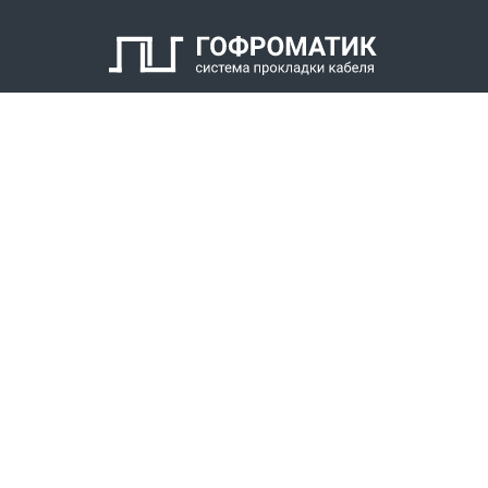
КАТАЛОГ
СПК ГОФРОМАТИК
РЕШЕНИЯ
СТАТЬ ДИЛЕРОМ
СКАЧАТЬ КАТАЛОГ
Звонки для регионов бесплатно
+7 (800) 777-34-21
Москва / Новосибирск, Пн-Пт: с 8:00 до 17:00
+7 (383) 308-72-36
+7 (495) 666-23-38