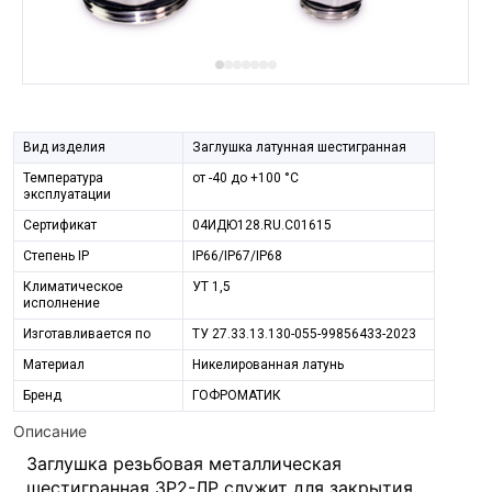
Вид изделия
Заглушка латунная шестигранная
Температура
от -40 до +100 °С
эксплуатации
Сертификат
04ИДЮ128.RU.С01615
Степeнь IP
IP66/IP67/IP68
Климатическое
УТ 1,5
исполнение
Изготавливается по
ТУ 27.33.13.130-055-99856433-2023
Материал
Никелированная латунь
Бренд
ГОФРОМАТИК
Описание
Заглушка резьбовая металлическая
шестигранная ЗР2-ЛР служит для закрытия