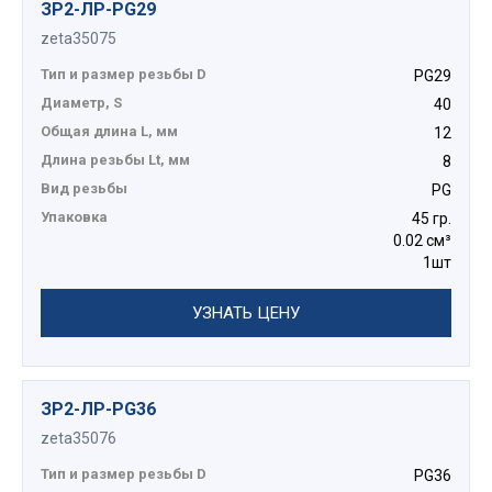
ЗР2-ЛР-PG29
zeta35075
Тип и размер резьбы D
PG29
Диаметр, S
40
Общая длина L, мм
12
Длина резьбы Lt, мм
8
Вид резьбы
PG
Упаковка
45 гр.
0.02 см³
1шт
УЗНАТЬ ЦЕНУ
ЗР2-ЛР-PG36
zeta35076
Тип и размер резьбы D
PG36