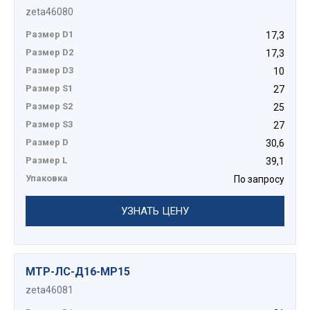
zeta46080
1. Гайка накидная.
2. Кольцо уплотнительное.
Размер D1
17,3
3. Оконцеватель.
Размер D2
17,3
4. Корпус.
Размер D3
10
5. Кольцо уплотнительное.
Размер S1
27
6. Кольцо антифрикционное.
Размер S2
25
7. Гайка накидная.
Размер S3
27
8. Кольцо стопорное цанговое.
Размер D
30,6
Размер L
39,1
Упаковка
По запросу
УЗНАТЬ ЦЕНУ
МТР-ЛС-Д16-МР15
zeta46081