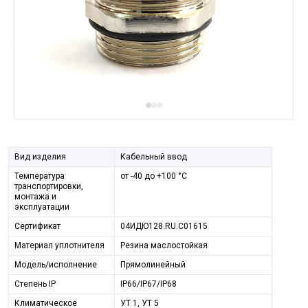
Вид изделия
Кабельный ввод
Температура
от -40 до +100 °С
транспортировки,
монтажа и
эксплуатации
Сертификат
04ИДЮ128.RU.С01615
Материал уплотнителя
Резина маслостойкая
Модель/исполнение
Прямолинейный
Степeнь IP
IP66/IP67/IP68
Климатическое
УТ 1, УТ 5