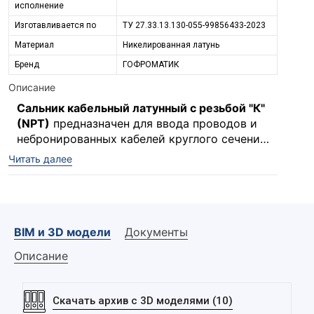
исполнение
Изготавливается по
ТУ 27.33.13.130-055-99856433-2023
Материал
Никелированная латунь
Бренд
ГОФРОМАТИК
Описание
Сальник кабельный латунный с резьбой "К"
(NPT)
предназначен для ввода проводов и
небронированных кабелей круглого сечения
в электрощитовое оборудование с целью
Читать далее
защиты проводников от механического
повреждения и защиты самой сборки от
проникновения пыли и влаги в месте ввода.
BIM и 3D модели
Документы
Описание
Скачать архив с 3D моделями (10)