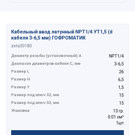
Состав комплекта:
Круглое уплотнительное кольцо,
Кабельный ввод латунный NPT1/4 УТ1,5 (d
Корпус,
кабеля 3-6,5 мм) ГОФРОМАТИК
Резиновая уплотнительная втулка,
zeta30180
Пластиковая зажимная втулка,
Защитная заглушка-пыльник,
Диаметр резьбы (установочный) А
NPT1/4
Накидная гайка.
Диапазон диаметров кабеля C, мм
3-6,5
Размер L
26
Размер H
6,5
Размер Y
1,5
Размер под ключ S2, мм
15
Размер под ключ S3, мм
15
Упаковка
13 гр.
0.01 см³
1шт