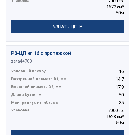
Упаковка
7000 гр.
1672 см³
50м
УЗНАТЬ ЦЕНУ
Р3-ЦП нг 16 с протяжкой
zeta44703
Условный проход
16
Внутренний диаметр D1, мм
14,7
Внешний диаметр D2, мм
17,9
Длина бухты, м
50
Мин. радиус изгиба, мм
35
Упаковка
7000 гр.
1628 см³
50м