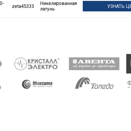
0-
Никелированная
УЗНАТЬ Ц
zeta45333
латунь