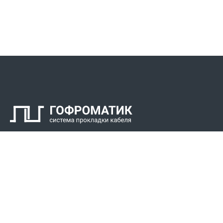
Контакты
СПК Гоф
Прокладка 
Звонки для регионов бесплатно
Прокладка к
+7 (800) 777-34-21
Прокладка 
Москва / Новосибирск, Пн-Пт: с 8:00 до 17:00
+7 (383) 308-72-36
+7 (495) 666-23-38