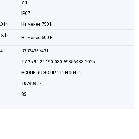
У 1
IP67
2014
Не менее 750 H
6.1-
Не менее 500 Н
14
33324367431
ТУ 25.99.29.190-030-99856433-2025
НСОПБ.RU.ЭО.ПР.111.Н.00491
10793957
85