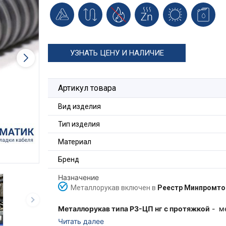
УЗНАТЬ ЦЕНУ И НАЛИЧИЕ
Артикул товара
Вид изделия
Тип изделия
Материал
Бренд
Назначение
Металлорукав включен в
Реестр Минпромто
Металлорукав типа Р3-ЦП нг с протяжкой
- ме
металлической оцинкованной ленты, предназна
Читать далее