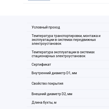
информационных кабелей в трубных системах 
В комплектации с протяжкой в состав констру
предназначенная для удобства монтажа кабел
нг является гибкой трубой повышенной гибкост
системе прокладки кабелей по ГОСТ Р МЭК 613
Обеспечение заземления металлорукава при в
Условный проход
производить с помощью применения специальн
“ЗЭТА” (МСР, МСМ, МТ, МВВ, МТР, АТР, РКВ, РК
Температура транспортировки, монтажа и
При заземлении металлорукава другим способ
эксплуатации в системах передвижных
сопротивление не более 0,05 Ом по ГОСТ Р МЭ
электроустановок
Температура эксплуатации в системах
стационарных электроустановок
Сертификат
Внутренний диаметр D1, мм
Свойство покрытия
Внешний диаметр D2, мм
Длина бухты, м