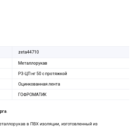
zeta44710
Металлорукав
Р3-ЦП нг 50 с протяжкой
Оцинкованная лента
ГОФРОМАТИК
рга
.
таллорукав в ПВХ изоляции, изготовленный из
чен для механической защиты электрических или