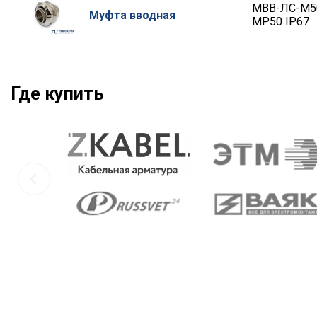
МВВ-ЛС-М5
Муфта вводная
МР50 IP67
Где купить