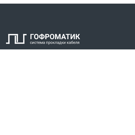
Контакты
СПК Гоф
Прокладка 
Звонки для регионов бесплатно
Прокладка к
+7 (800) 777-34-21
Прокладка 
Москва / Новосибирск, Пн-Пт: с 8:00 до 17:00
+7 (383) 308-72-36
+7 (495) 666-23-38
Реквизиты
Решени
Р/С 40702810307000034219
Для Крайнег
Сибирский филиал АО «Райффайзенбанк»
Для пищево