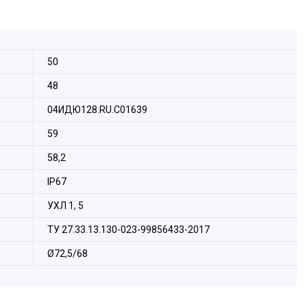
50
48
04ИДЮ128.RU.С01639
59
58,2
IP67
УХЛ 1, 5
та:
ТУ 27.33.13.130-023-99856433-2017
Ø72,5/68