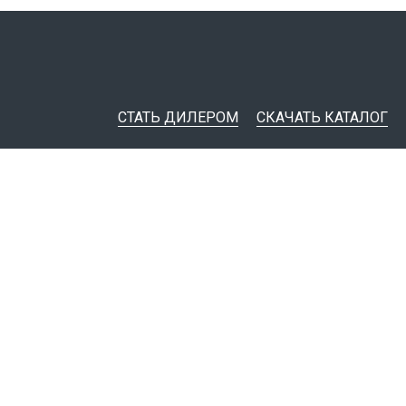
СТАТЬ ДИЛЕРОМ
СКАЧАТЬ КАТАЛОГ
ительная документация
ные инструменты
я импорта товаров
тировщикам
IM-модели
Политика конфиденциальности
© 1999 - 2026