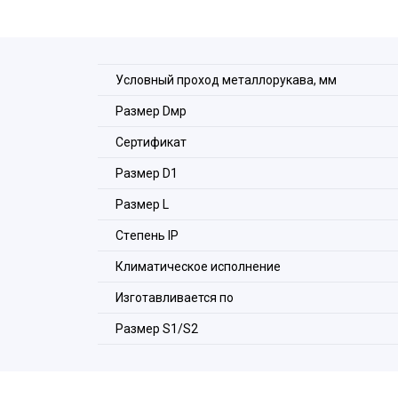
Условный проход металлорукава, мм
Размер Dмр
Сертификат
Состав комплекта:
Размер D1
1. Корпус.
Размер L
2. Оконцеватели.
Стeпень IP
3. Уплотнители.
4. Накидные гайки.
Климатическое исполнение
Расшифровка обозначения элемен
Изготавливается по
Размер S1/S2