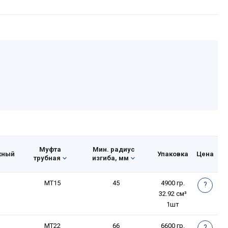
Муфта
Мин. радиус
Упаковка
Цена
жный
трубная
изгиба, мм
МТ15
45
4900 гр.
?
32.92 см³
1шт
МТ22
66
6600 гр.
?