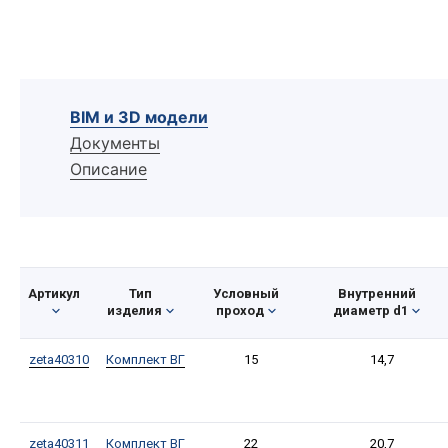
BIM и 3D модели
Документы
Описание
Артикул
Тип
Условный
Внутренний
изделия
проход
диаметр d1
zeta40310
Комплект ВГ
15
14,7
zeta40311
Комплект ВГ
22
20,7