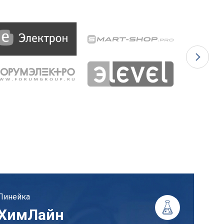
Линейка
ХимЛайн