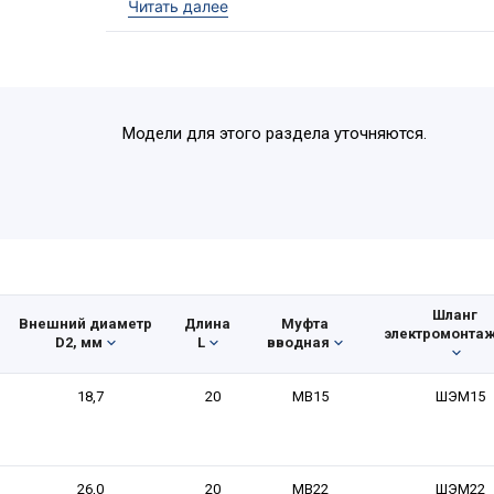
Читать далее
электромонтажный шланг ШЭМ (20м),
муфта трубная МТ (20 шт),
муфта вводная МВ (20 шт).
Модели для этого раздела уточняются.
Шланг
Внешний диаметр
Длина
Муфта
электромонта
D2, мм
L
вводная
18,7
20
МВ15
ШЭМ15
26,0
20
МВ22
ШЭМ22