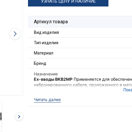
УЗНАТЬ ЦЕНУ И НАЛИЧИЕ
Артикул товара
Вид изделия
Тип изделия
Материал
Бренд
Назначение
Ex-вводы ВКВ2МР
Применяется для обеспечени
небронированного кабеля, проложенного в мета
также обеспечения надёжного электрического
электрооборудования II группы в местах (кром
Читать далее
опасных по взрывоопасным газовым средам.
Ex-вводы ВКВ2МР
выполняют функцию удержи
необходимого уровня взрывозащиты оборудова
кабеля с высокой степенью защиты
IP68
.
Для фиксации кабельного ввода в корпусе об