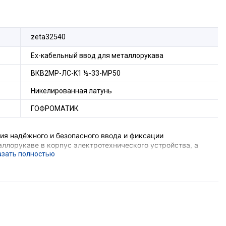
zeta32540
Ех-кабельный ввод для металлорукава
ВКВ2МР-ЛС-K1 ½-33-МР50
Никелированная латунь
ГОФРОМАТИК
я надёжного и безопасного ввода и фиксации
ллорукаве в корпус электротехнического устройства, а
 соединения металлорукава и металлической оболочки
е подземных выработок шахт и их наземных строений),
вающего устройства, функцию поддержания
ния, функцию герметизации оборудования в месте ввода
орудования с безрезьбовым отверстием потребуется