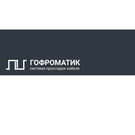
Контакты
СПК Гоф
Прокладка 
Звонки для регионов бесплатно
Прокладка к
+7 (800) 777-34-21
Прокладка 
Москва / Новосибирск, Пн-Пт: с 8:00 до 17:00
+7 (383) 308-72-36
+7 (495) 666-23-38