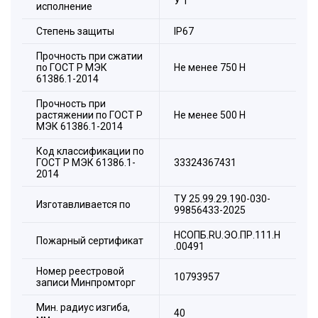
У 1
исполнение
Степень защиты
IP67
Прочность при сжатии
по ГОСТ Р МЭК
Не менее 750 H
61386.1-2014
Прочность при
растяжении по ГОСТ Р
Не менее 500 Н
МЭК 61386.1-2014
Код классификации по
ГОСТ Р МЭК 61386.1-
33324367431
2014
ТУ 25.99.29.190-030-
Изготавливается по
99856433-2025
НСОПБ.RU.ЭО.ПР.111.Н
Пожарный сертификат
.00491
Номер реестровой
10793957
записи Минпромторг
Мин. радиус изгиба,
40