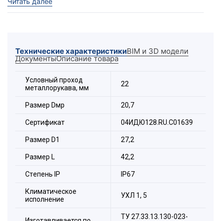
Читать далее
61386.1-2014 (то есть для соединения между собой
частей металлорукавов типов МРПИ, МПГ, ШЭМ, РЗ-
Ц, РЗ-ЦХ, РЗ-ЦА или других для целей прокладки
кабелей).
Технические характеристики
BIM и 3D модели
Документы
Описание товара
Условный проход
22
металлорукава, мм
Размер Dмр
20,7
Сертификат
04ИДЮ128.RU.С01639
Размер D1
27,2
Состав комплекта:
Размер L
42,2
1. Корпус.
Стeпень IP
IP67
2. Оконцеватели.
3. Уплотнители.
Климатическое
УХЛ 1, 5
4. Накидные гайки.
исполнение
ТУ 27.33.13.130-023-
Расшифровка обозначения элемента:
Изготавливается по