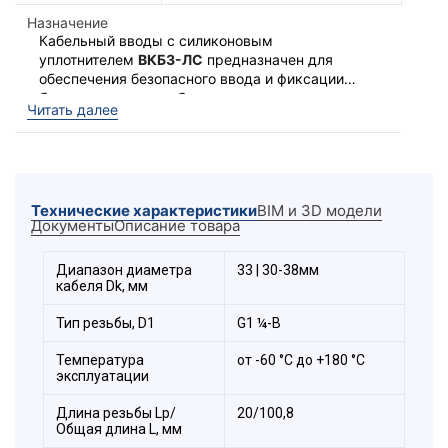
Назначение
Кабельный вводы с силиконовым
уплотнителем
ВКБ3-ЛС
предназначен для
обеспечения безопасного ввода и фиксации
бронированного кабеля
в корпус
Ввод выполняет функцию удерживающего
Читать далее
электротехнического устройства. С широким
устройства и функцию поддержания
температурным диапазоном эксплуатации от
заявленной степени защиты оболочки по IP.
-60°С до +180°С.
Для фиксации кабельного ввода в корпусе
оборудования с безрезьбовым отверстием
Технические характеристики
BIM и 3D модели
потребуется гайка Г32 и
Документы
Описание товара
прокладка фторопластовая ПФ (в комплект
поставки не входит).
Диапазон диаметра
33 | 30-38мм
кабеля Dk, мм
Тип резьбы, D1
G1 ¼-B
Температура
от -60 °С до +180 °С
эксплуатации
Длина резьбы Lp/
20/100,8
Общая длина L, мм