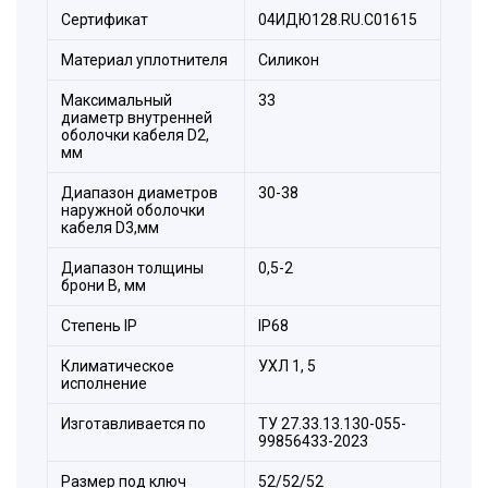
Сертификат
04ИДЮ128.RU.С01615
Материал уплотнителя
Силикон
Максимальный
33
диаметр внутренней
оболочки кабеля D2,
мм
Диапазон диаметров
30-38
наружной оболочки
кабеля D3,мм
Диапазон толщины
0,5-2
брони В, мм
Степeнь IP
IP68
Климатическое
УХЛ 1, 5
исполнение
Изготавливается по
ТУ 27.33.13.130-055-
99856433-2023
Размер под ключ
52/52/52