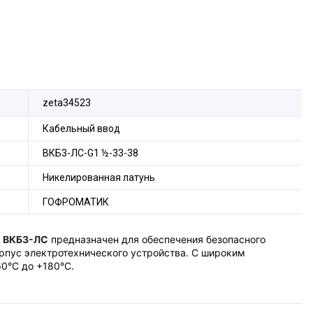
zeta34523
Кабельный ввод
ВКБ3-ЛС-G1 ½-33-38
Никелированная латунь
ГОФРОМАТИК
м
ВКБ3-ЛС
предназначен для обеспечения безопасного
рпус электротехнического устройства. С широким
0°С до +180°С.
ойства и функцию поддержания заявленной степени