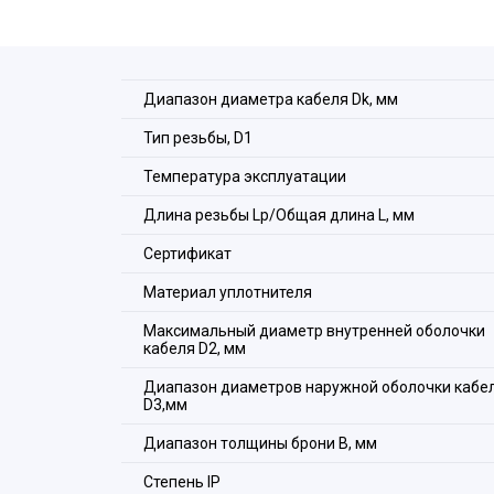
Для фиксации кабельного ввода в корпусе обо
Г32 и прокладка фторопластовая ПФ (в комплек
Диапазон диаметра кабеля Dk, мм
Тип резьбы, D1
Температура эксплуатации
Длина резьбы Lp/Общая длина L, мм
Сертификат
Материал уплотнителя
Максимальный диаметр внутренней оболочки
кабеля D2, мм
Диапазон диаметров наружной оболочки кабе
D3,мм
Диапазон толщины брони В, мм
Степeнь IP