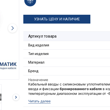
УЗНАТЬ ЦЕНУ И НАЛИЧИЕ
Артикул товара
Вид изделия
Тип изделия
Материал
Бренд
Назначение
Кабельный вводы с силиконовым уплотнителе
ввода и фиксации
бронированного кабеля
в ко
температурным диапазоном эксплуатации от -6
Ввод выполняет функцию удерживающего устр
Читать далее
защиты оболочки по IP.