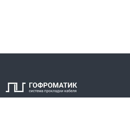
Контакты
СПК Гоф
Прокладка 
Звонки для регионов бесплатно
Прокладка к
+7 (800) 777-34-21
Прокладка 