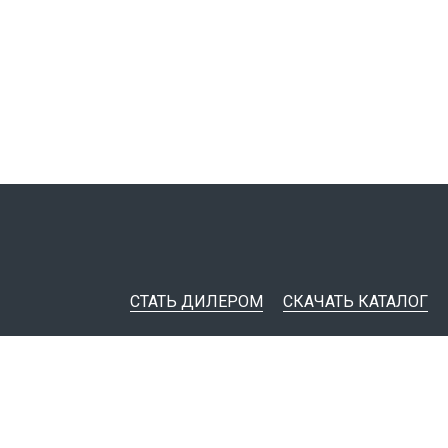
СТАТЬ ДИЛЕРОМ
СКАЧАТЬ КАТАЛОГ
ительная документация
ные инструменты
я импорта товаров