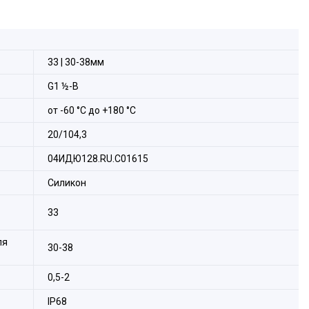
рудования с безрезьбовым отверстием потребуется гайка
т поставки не входит).
33 | 30-38мм
G1 ½-B
от -60 °С до +180 °С
20/104,3
04ИДЮ128.RU.С01615
Силикон
33
ля
30-38
0,5-2
IP68