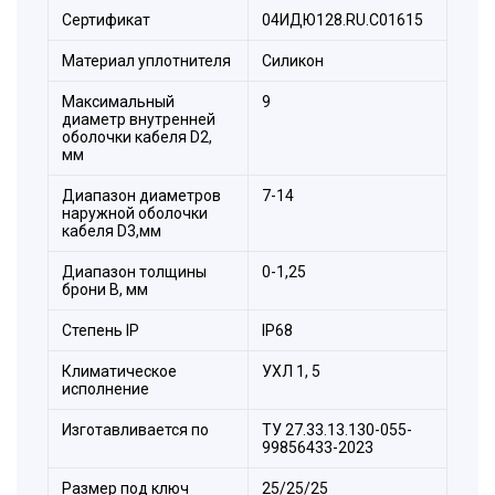
Сертификат
04ИДЮ128.RU.С01615
Материал уплотнителя
Силикон
Максимальный
9
диаметр внутренней
оболочки кабеля D2,
мм
Диапазон диаметров
7-14
наружной оболочки
кабеля D3,мм
Диапазон толщины
0-1,25
брони В, мм
Степeнь IP
IP68
Климатическое
УХЛ 1, 5
исполнение
Изготавливается по
ТУ 27.33.13.130-055-
99856433-2023
Размер под ключ
25/25/25