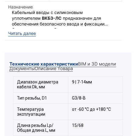
Назначение
Кабельный вводы с силиконовым
уплотнителем
ВКБ3-ЛС
предназначен для
обеспечения безопасного ввода и фиксации
бронированного кабеля
в корпус
Ввод выполняет функцию удерживающего
Читать далее
электротехнического устройства. С широким
устройства и функцию поддержания
температурным диапазоном эксплуатации от
заявленной степени защиты оболочки по IP.
-60°С до +180°С.
Для фиксации кабельного ввода в корпусе
оборудования с безрезьбовым отверстием
Технические характеристики
BIM и 3D модели
потребуется гайка Г32 и
Документы
Описание товара
прокладка фторопластовая ПФ (в комплект
поставки не входит).
Диапазон диаметра
9 | 7-14мм
кабеля Dk, мм
Тип резьбы, D1
G3/8-B
Температура
от -60 °С до +180 °С
эксплуатации
Длина резьбы Lp/
15/68
Общая длина L, мм