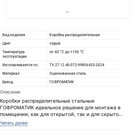
Вид изделия
Коробка распределительная
Цвет
серый
Температура
от -60 °С до +150 °С
эксплуатации
Изготавливается по
ТУ 27.12.40-072-99856433-2024
Материал
Оцинкованная сталь
Бренд
ГОФРОМАТИК
Описание
Коробки распределительные стальные
ГОФРОМАТИК идеальное решение для монтажа в
помещении, как для открытой, так и для скрытой
прокладки линии. Коробки изготавливается из
Читать далее
Применение
оцинкованной стали. Имеют внутренний контакт
заземления.