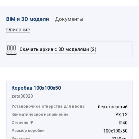
Коробки распределительные стальные
предназначены для обеспечения механической
защиты, соединения, ответвления и протяжки
BIM и 3D модели
Документы
электрических кабелей и проводов.
Преимущество
Описание
Изготовлены из оцинкованной стали толщиной 1мм
Скачать архив с 3D моделями (2)
Широкий температурный диапазон
Приподнятое расположение винта заземления
экономит время для установки.
Отсутствие острых кромок
Коробка 100х100х50
Винты с комбинированным шлицем
zeta30320
Установочное отверстие для ввода
без отверстий
Климатическое исполнение
УХЛ 3
Степень IP
IP40
Размер коробки
100х100х50
Упаковка
3240 гр.