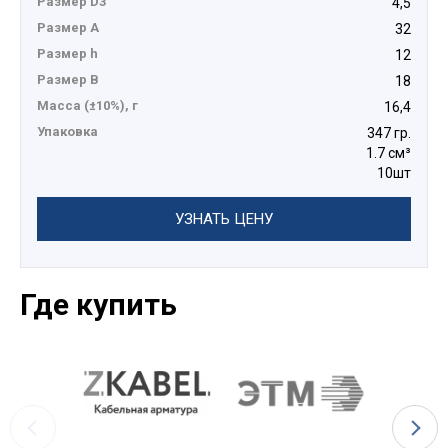
Размер D3
4,5
Размер А
32
Размер h
12
Размер B
18
Масса (±10%), г
16,4
Упаковка
347 гр.
1.7 см³
10шт
УЗНАТЬ ЦЕНУ
Где купить