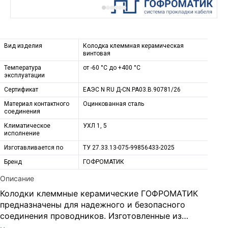
Вид изделия
Колодка клеммная керамическая
винтовая
Температура
от -60 °С до +400 °С
эксплуатации
Сертификат
ЕАЭС N RU Д-CN.РА03.В.90781/26
Материал контактного
Оцинкованная сталь
соединения
Климатическое
УХЛ 1, 5
исполнение
Изготавливается по
ТУ 27.33.13-075-99856433-2025
Бренд
ГОФРОМАТИК
Описание
Колодки клеммные керамические ГОФРОМАТИК
предназначены для надежного и безопасного
соединения проводников. Изготовленные из
высококачественной керамики, обладают