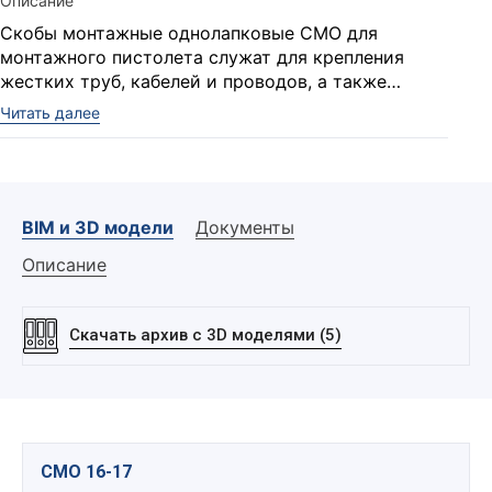
Описание
Скобы монтажные однолапковые СМО для
монтажного пистолета служат для крепления
жестких труб, кабелей и проводов, а также
шланга электромонтажного ШЭМ и
Читать далее
металлорукавов других видов к строительным
Применение
конструкциям методом пристрелки с помощью
монтажного пистолета.
Для крепления жестких труб, кабелей и проводов,
а также шланга электромонтажного ШЭМ и
BIM и 3D модели
Документы
металлорукава других видов к строительным
конструкциям методом пристрелки с помощью
Описание
монтажного пистолета.
Область применения
Электротехнические жесткие трубы.
Скачать архив с 3D моделями (5)
Водопроводные трубы.
ПВХ трубы.
Металлорукава.
Кабели и провода.
Преимущество
СМО 16-17