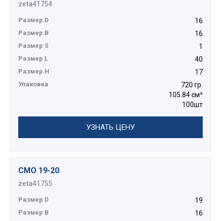
Позволяет существенно сократить время
zeta41754
монтажа за счет возможности пристрелки
Размер D
16
пневматическими, газовыми или пороховыми
монтажными пистолетами к бетону, кирпичу и
Размер B
16
металлу.
Размер S
1
Размер L
40
Размер H
17
Упаковка
720 гр.
105.84 см³
100шт
УЗНАТЬ ЦЕНУ
СМО 19-20
zeta41755
Размер D
19
Размер B
16