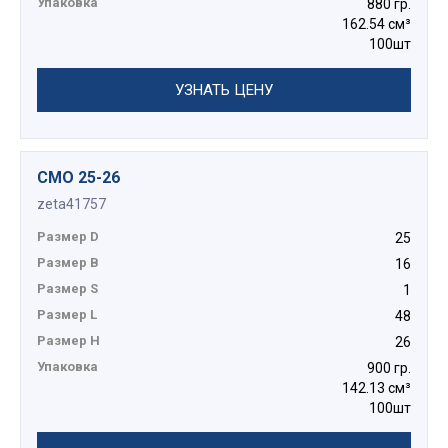
Упаковка
880 гр.
162.54 см³
100шт
УЗНАТЬ ЦЕНУ
СМО 25-26
zeta41757
Размер D
25
Размер B
16
Размер S
1
Размер L
48
Размер H
26
Упаковка
900 гр.
142.13 см³
100шт