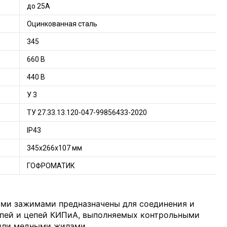
до 25A
Оцинкованная сталь
345
660 В
440 В
У 3
ТУ 27.33.13.120-047-99856433-2020
IP43
345х266х107 мм
ГОФРОМАТИК
ыми зажимами предназначены для соединения и
епей и цепей КИПиА, выполняемых контрольными
или медными жилами.