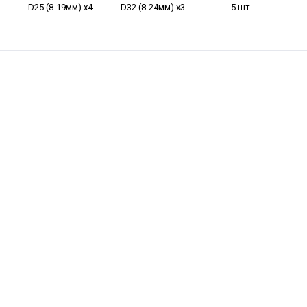
D25 (8-19мм) х4
D32 (8-24мм) х3
5 шт.