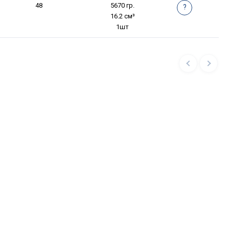
48
5670 гр.
?
16.2 см³
1шт