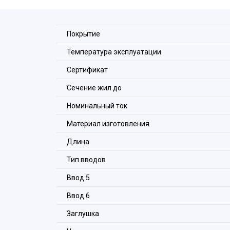
На наружной поверхности корпуса коробки пр
строительным конструкциям с помощью станда
Корпус и крышка коробки изготовлены из оцин
Покрытие
Температура эксплуатации
Сертификат
Сечение жил до
Номинальный ток
Материал изготовления
Длина
Тип вводов
Ввод 5
Ввод 6
Заглушка