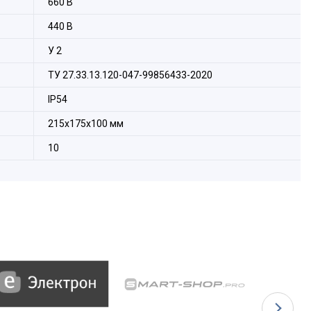
660 В
440 В
У 2
ТУ 27.33.13.120-047-99856433-2020
IP54
215х175х100 мм
10