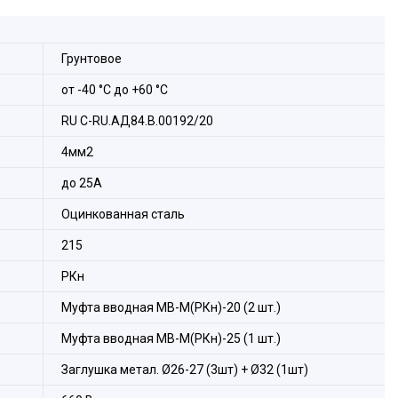
едусмотрены ушки, предназначенные для крепления к
ртных крепёжных изделий или сварки.
кованной стали с грунтовым покрытием.
Грунтовое
от -40 °С до +60 °С
RU C-RU.АД84.В.00192/20
4мм2
до 25A
Оцинкованная сталь
215
РКн
Муфта вводная МВ-М(РКн)-20 (2 шт.)
Муфта вводная МВ-М(РКн)-25 (1 шт.)
Заглушка метал. Ø26-27 (3шт) + Ø32 (1шт)