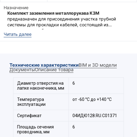
Назначение
Комплект заземления металлорукава КЗМ
предназначен для присоединения участка трубной
системы для прокладки кабелей, состоящей из
металлорукава без изоляционного покрытия, к
КЗМ
это комплект, состоящий из пружины постоянного
Читать далее
заземляющему устройству.
давления ППД и медного луженого проводника с
наконечником.
Широкий температурный диапазон эксплуатации от -60
до +140 °С
Технические характеристики
BIM и 3D модели
Документы
Описание товара
Не требуется использование дополнительных
инструментов
Диаметр отверстия на
6
Проводник заземления в комплекте
лапке наконечника, мм
Длина проводника на выбор
Температура
от -60 °С до +140 °С
эксплуатации
Сертификат
04ИДЮ128.RU.С01371
Площадь сечения
6
проводника, мм