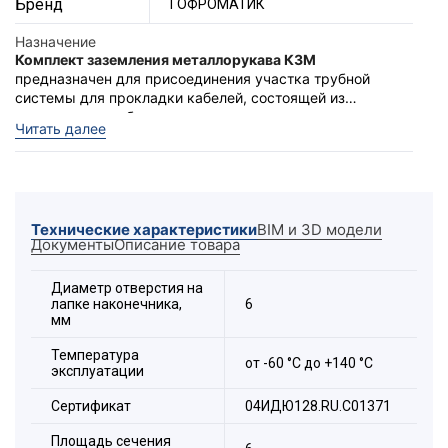
Бренд
ГОФРОМАТИК
Назначение
Комплект заземления металлорукава КЗМ
предназначен для присоединения участка трубной
системы для прокладки кабелей, состоящей из
металлорукава без изоляционного покрытия, к
КЗМ
это комплект, состоящий из пружины
Читать далее
заземляющему устройству.
постоянного давления ППД и медного луженого
проводника с наконечником.
Широкий температурный диапазон эксплуатации от
-60 до +140 °С
Технические характеристики
BIM и 3D модели
Документы
Описание товара
Не требуется использование дополнительных
инструментов
Диаметр отверстия на
Проводник заземления в комплекте
лапке наконечника,
6
мм
Длина проводника на выбор
Температура
от -60 °С до +140 °С
эксплуатации
Сертификат
04ИДЮ128.RU.С01371
Площадь сечения