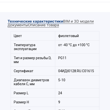
Крепежная гайка;
Уплотнительное кольцо;
Корпус кабельного ввода;
Технические характеристики
BIM и 3D модели
Уплотнитель кабеля;
Документы
Описание товара
Прижимная гайка.
Цвет
фиолетовый
Температура
от -40 °С до +100 °С
эксплуатации
Тип и размер резьбы D,
PG11
мм
Сертификат
04ИДЮ128.RU.С01615
Диапазон диаметров
5-10
кабеля С, мм
Размер L
24
Размер H
9