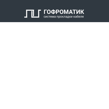
КАТАЛОГ
СПК ГОФРОМАТИК
РЕШЕНИЯ
СТАТЬ ДИЛЕРОМ
СКАЧАТЬ КАТАЛОГ
Звонки для регионов бесплатно
+7 (800) 777-34-21
Москва / Новосибирск, Пн-Пт: с 8:00 до 17:00
+7 (383) 308-72-36
+7 (495) 666-23-38