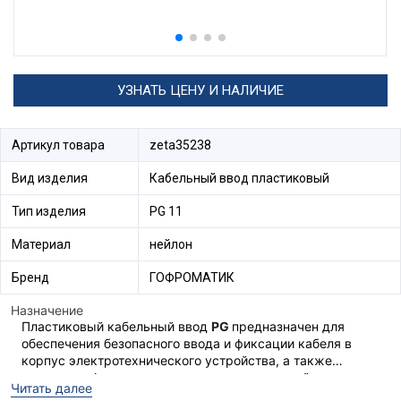
УЗНАТЬ ЦЕНУ И НАЛИЧИЕ
Артикул товара
zeta35238
Вид изделия
Кабельный ввод пластиковый
Тип изделия
PG 11
Материал
нейлон
Бренд
ГОФРОМАТИК
Назначение
Пластиковый кабельный ввод
PG
предназначен для
обеспечения безопасного ввода и фиксации кабеля в
корпус электротехнического устройства, а также
выполняет функцию поддержания заявленной степени
Состав комплекта:
Читать далее
защиты оболочки по
IP
.