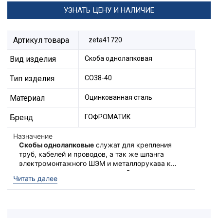
УЗНАТЬ ЦЕНУ И НАЛИЧИЕ
Артикул товара
zeta41720
Вид изделия
Скоба однолапковая
Тип изделия
СО38-40
Материал
Оцинкованная сталь
Бренд
ГОФРОМАТИК
Назначение
Скобы однолапковые
служат для крепления
труб, кабелей и проводов, а так же шланга
электромонтажного ШЭМ и металлорукава к
строительным конструкциям с большим
Читать далее
количеством изгибов, при наличии одного ряда
крепежных отверстий.
Крепежная скоба оснащена пазами
продольной конфигурации для крепежных