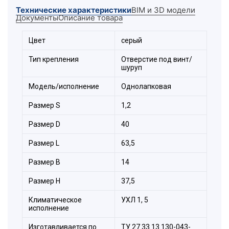
винтов, что позволяет изменять ее положение
Технические характеристики
BIM и 3D модели
без полного демонтажа.
Документы
Описание товара
Цвет
серый
Тип крепления
Отверстие под винт/
шуруп
Модель/исполнение
Однолапковая
Размер S
1,2
Размер D
40
Размер L
63,5
Размер B
14
Размер H
37,5
Климатическое
УХЛ 1, 5
исполнение
Изготавливается по
ТУ 27.33.13.130-043-