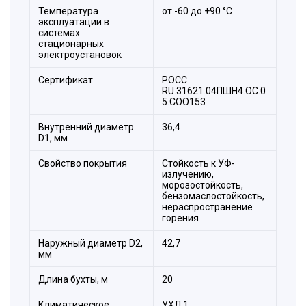
Температура
от -60 до +90 °С
эксплуатации в
системах
стационарных
электроустановок
Сертификат
РОСС
RU.31621.04ПШН4.ОС.0
5.СОО153
Внутренний диаметр
36,4
D1, мм
Свойство покрытия
Стойкость к УФ-
излучению,
морозостойкость,
бензомаслостойкость,
нераспространение
горения
Наружный диаметр D2,
42,7
мм
Длина бухты, м
20
Климатическое
УХЛ 1