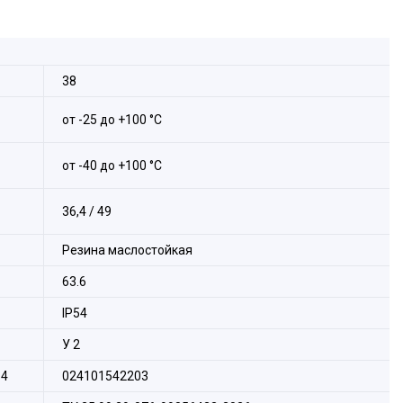
38
от -25 до +100 °С
от -40 до +100 °С
36,4 / 49
Резина маслостойкая
63.6
IP54
У 2
14
024101542203