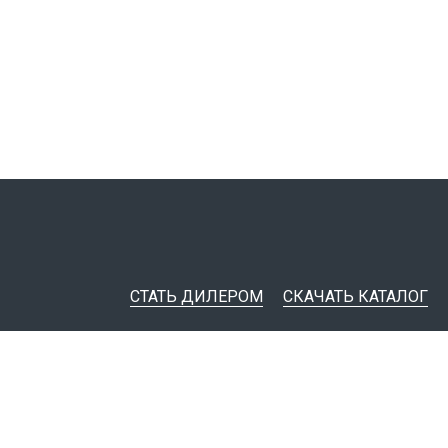
СТАТЬ ДИЛЕРОМ
СКАЧАТЬ КАТАЛОГ
ительная документация
ные инструменты
я импорта товаров