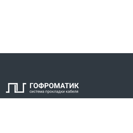
Контакты
СПК Гоф
Прокладка 
Звонки для регионов бесплатно
Прокладка к
+7 (800) 777-34-21
Прокладка 