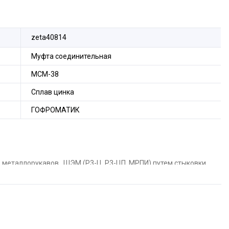
zeta40814
Муфта соединительная
МСМ-38
Сплав цинка
ГОФРОМАТИК
 металлорукавов , ШЭМ (Р3-Ц, Р3-ЦП, МРПИ) путем стыковки
 металлорукава в пвх оболочке (Р3-Ц, Р3-ЦП, МРПИ)