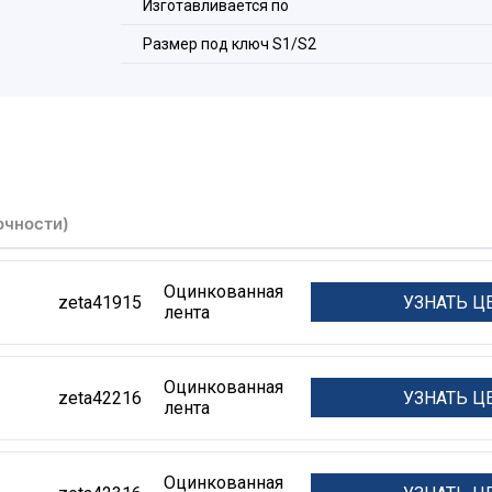
Состав комплекта:
Изготавливается по
1 -
Корпус;
Размер под ключ S1/S2
2 -
Оконцеватель (2шт.);
3 -
Уплотнитель (2шт.);
4 -
Накидная гайка (2шт.).
очности)
Оцинкованная
УЗНАТЬ Ц
zeta41915
лента
Оцинкованная
УЗНАТЬ Ц
zeta42216
лента
Оцинкованная