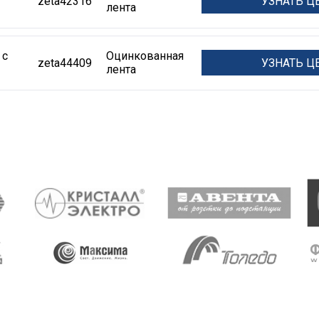
УЗНАТЬ Ц
zeta42316
лента
 с
Оцинкованная
УЗНАТЬ Ц
zeta44409
лента