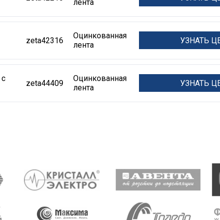
лента
Оцинкованная
УЗНАТЬ Ц
zeta42316
лента
 с
Оцинкованная
УЗНАТЬ Ц
zeta44409
лента