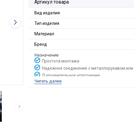
Артикул товара
Вид изделия
Тип изделия
Материал
Бренд
Назначение
Простота монтажа
Надежное соединение с металлорукавом ил
Дополнительное уплотнение
Читать далее
Современный внешний вид
Муфта трубная MТ
предназначена для закрепл
электромонтажного (ШЭМ) с трубой электропр