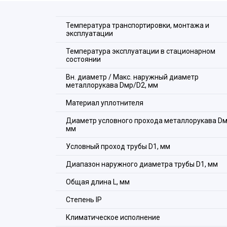
Температура транспортировки, монтажа и
эксплуатации
Температура эксплуатации в стационарном
состоянии
Вн. диаметр / Макс. наружный диаметр
металлорукава Dмр/D2, мм
Материал уплотнителя
Диаметр условного прохода металлорукава Dм
мм
Условный проход трубы D1, мм
Диапазон наружного диаметра трубы D1, мм
Состав комплекта:
Общая длина L, мм
1. Корпус
Стeпень IP
2. Фиксирующий болт
Климатическое исполнение
3. Оконцеватель