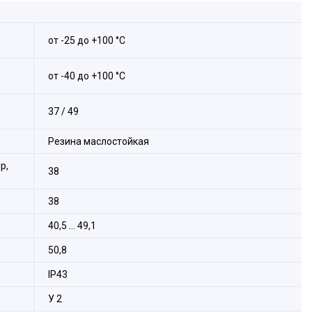
от -25 до +100 °С
от -40 до +100 °С
37 / 49
Резина маслостойкая
р,
38
38
40,5 ... 49,1
50,8
IP43
У 2