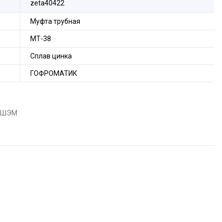
zeta40422
Муфта трубная
МТ-38
Сплав цинка
ГОФРОМАТИК
и ШЭМ
ения металлорукава Р3ЦХ (Р3ЦП, МРПИ) или шланга
оводки.