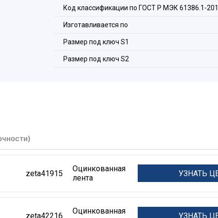
4. Уплотнитель
Код классификации по ГОСТ Р МЭК 61386.1-20
5. Накидная гайка
Изготавливается по
Размер под ключ S1
Размер под ключ S2
очности)
Оцинкованная
УЗНАТЬ Ц
zeta41915
лента
Оцинкованная
УЗНАТЬ Ц
zeta42216