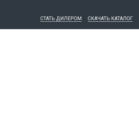
СТАТЬ ДИЛЕРОМ
СКАЧАТЬ КАТАЛОГ
ительная документация
ные инструменты
я импорта товаров
тировщикам
IM-модели
Политика конфиденциальности
© 1999 - 2026
Завод электротехнической арматуры