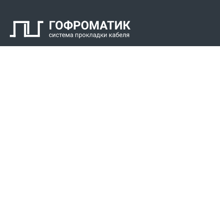
Контакты
СПК Гоф
Прокладка 
Звонки для регионов бесплатно
Прокладка к
+7 (800) 777-34-21
Прокладка 
Москва / Новосибирск, Пн-Пт: с 8:00 до 17:00
+7 (383) 308-72-36
+7 (495) 666-23-38
Реквизиты
Решени
Р/С 40702810307000034219
Для Крайнег
Сибирский филиал АО «Райффайзенбанк»
Для пищево
БИК 045004799
Для химиче
К/С 30101810300000000799
ИНН/ КПП 5405340660/543301001