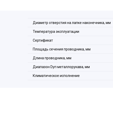
Широкий температурный диапазон эксплуатаци
Проводник заземления в комплекте
Длина проводника на выбор
Удобство монтажа
Диаметр отверстия на лапке наконечника, мм
Температура эксплуатации
Сертификат
Площадь сечения проводника, мм
Длина проводника, мм
Диапазон Dуп металлорукава, мм
Климатическое исполнение