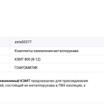
zeta50377
Комплекты заземления металлорукава
КЗМТ 800 (8-12)
ГОФРОМАТИК
усаживаемый КЗМТ
предназначен для присоединения
й, состоящей из металлорукава в ПВХ изоляции, к
стоянного давления ППД, медного луженого проводника с
леем.