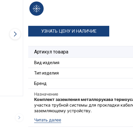
УЗНАТЬ ЦЕНУ И НАЛИЧИЕ
Артикул товара
Вид изделия
Тип изделия
Бренд
Назначение
Комплект заземления металлорукава термо
участка трубной системы для прокладки кабеле
заземляющему устройству.
КЗМТ
это комплект, состоящий из пружины по
Читать далее
наконечником и трубки термоусаживаемой с к