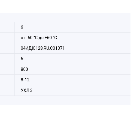
и от -60 до +60 °С
6
от -60 °С до +60 °С
04ИДЮ128.RU.С01371
6
800
8-12
УХЛ 3