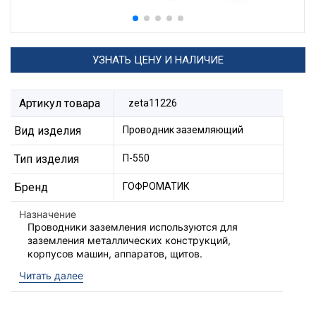
УЗНАТЬ ЦЕНУ И НАЛИЧИЕ
Артикул товара
zeta11226
Вид изделия
Проводник заземляющий
Тип изделия
П-550
Бренд
ГОФРОМАТИК
Назначение
Проводники заземления используются для
заземления металлических конструкций,
корпусов машин, аппаратов, щитов.
Проводник заземляющий
изготавливается из
Читать далее
медного многожильного луженного провода
2
сечением 6-25мм
и медного наконечника.