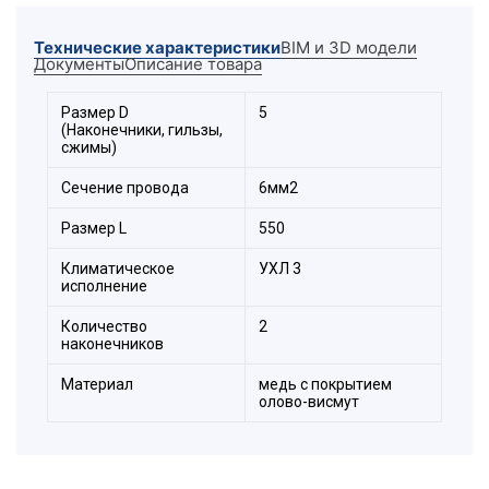
Под заказ возможно изготовление из провода
других сечений.
Технические характеристики
BIM и 3D модели
Документы
Описание товара
Размер D
5
(Наконечники, гильзы,
сжимы)
Сечение провода
6мм2
Размер L
550
Климатическое
УХЛ 3
исполнение
Количество
2
наконечников
Материал
медь с покрытием
олово-висмут