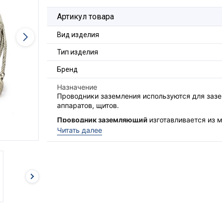
Артикул товара
Вид изделия
Тип изделия
Бренд
Назначение
Проводники заземления используются для заз
аппаратов, щитов.
Проводник заземляющий
изготавливается из 
2
25мм
и медного наконечника.
Читать далее
Под заказ возможно изготовление из провода д