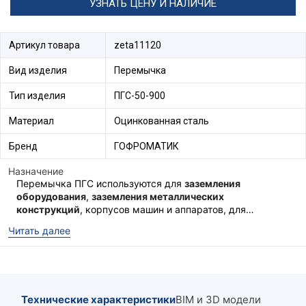
УЗНАТЬ ЦЕНУ И НАЛИЧИЕ
Артикул товара
zeta11120
Вид изделия
Перемычка
Тип изделия
ПГС-50-900
Материал
Оцинкованная сталь
Бренд
ГОФРОМАТИК
Назначение
Перемычка ПГС используются для
заземления
оборудования
,
заземления металлических
конструкций
, корпусов машин и аппаратов, для
заземления металлических опор, а так же в местах где
Для присоединения перемычки к металлическим
Читать далее
необходимо
гибкое заземление
. Изготавливаются из
конструкциям используют Флажки Ф.
проводника заземления, из оцинкованной стали, с
2
2
сечением каната от 25мм
до 95мм
что позволяет
использовать перемычку ПГС практически повсеместно.
Технические характеристики
BIM и 3D модели