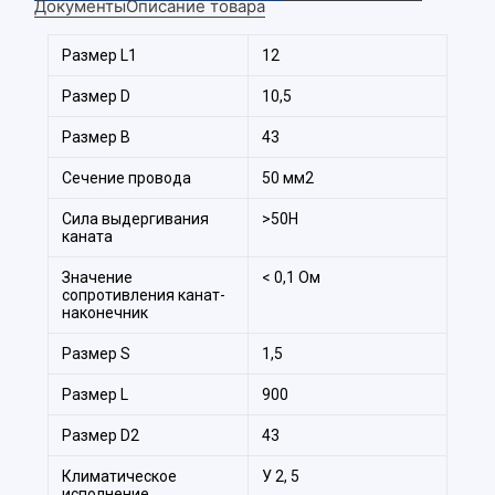
Документы
Описание товара
Размер L1
12
Размер D
10,5
Размер B
43
Сечение провода
50 мм2
Сила выдергивания
>50Н
каната
Значение
< 0,1 Ом
сопротивления канат-
наконечник
Размер S
1,5
Размер L
900
Размер D2
43
Климатическое
У 2, 5
исполнение