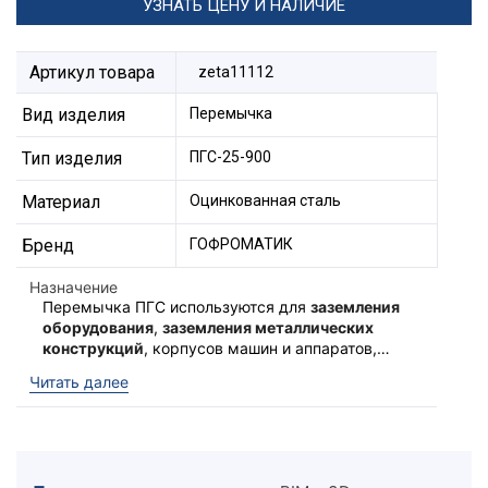
УЗНАТЬ ЦЕНУ И НАЛИЧИЕ
Артикул товара
zeta11112
Вид изделия
Перемычка
Тип изделия
ПГС-25-900
Материал
Оцинкованная сталь
Бренд
ГОФРОМАТИК
Назначение
Перемычка ПГС используются для
заземления
оборудования
,
заземления металлических
конструкций
, корпусов машин и аппаратов,
для заземления металлических опор, а так же
Для присоединения перемычки к
Читать далее
в местах где необходимо
гибкое заземление
.
металлическим конструкциям
Изготавливаются из проводника заземления,
используют Флажки Ф.
из оцинкованной стали, с сечением каната от
2
2
25мм
до 95мм
что позволяет использовать
перемычку ПГС практически повсеместно.