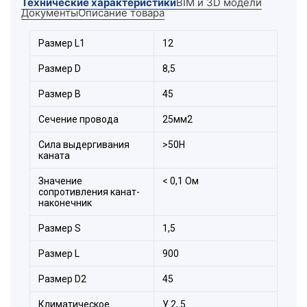
Технические характеристики
BIM и 3D модели
Документы
Описание товара
Размер L1
12
Размер D
8,5
Размер B
45
Сечение провода
25мм2
Сила выдергивания
>50Н
каната
Значение
< 0,1 Ом
сопротивления канат-
наконечник
Размер S
1,5
Размер L
900
Размер D2
45
Климатическое
У 2, 5