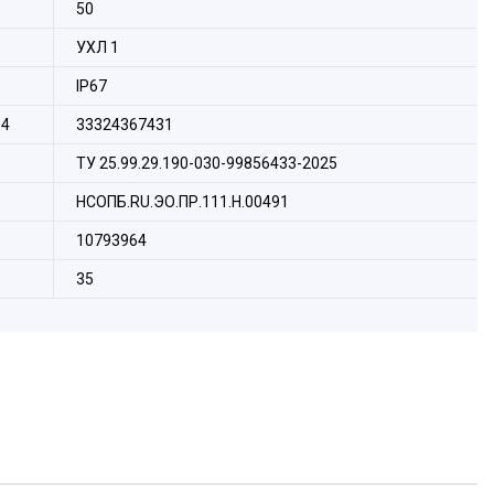
50
УХЛ 1
IP67
14
33324367431
ТУ 25.99.29.190-030-99856433-2025
НСОПБ.RU.ЭО.ПР.111.Н.00491
10793964
35