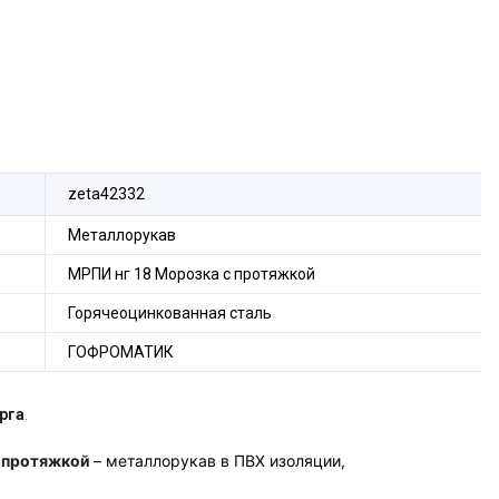
zeta42332
Металлорукав
МРПИ нг 18 Морозка с протяжкой
Горячеоцинкованная сталь
ГОФРОМАТИК
рга
.
с протяжкой
– металлорукав в ПВХ изоляции,
ванной ленты, предназначен для механической защиты