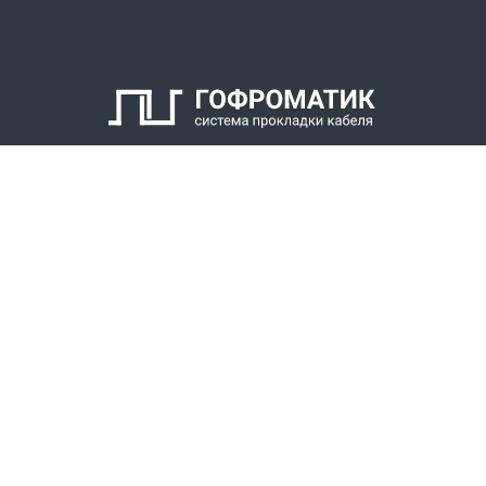
КАТАЛОГ
СПК ГОФРОМАТИК
РЕШЕНИЯ
СТАТЬ ДИЛЕРОМ
СКАЧАТЬ КАТАЛОГ
Звонки для регионов бесплатно
+7 (800) 777-34-21