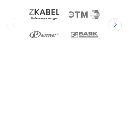
Ex-вводы типа ВКВ2МР
изготавливаются с метрической
резьбой М по ГОСТ 24705-2004, с цилиндрической
трубной резьбой «G» по ГОСТ 6357-81 и с конической
резьбой К по ГОСТ 6111-52 В конструкции Ex-вводов
типа ВКВ2ТН предусмотрена специальная заглушка для
поддержания необходимого уровня взрывозащиты и
высокой степени защиты IP68 оборудования до момента
монтажа кабеля через Ex-ввод.