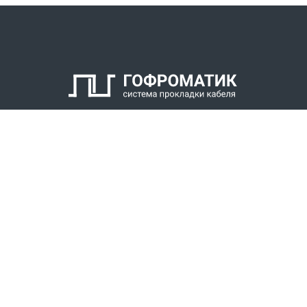
2. Кабельный уплотнитель
3. Заглушка
4. Антифрикционное кольцо
5. Нажимной штуцер
6. Оконцеватель металлорукава
7. Уплотнитель металлорукава
8. Накидная гайка
КАТАЛОГ
СПК ГОФРОМАТИК
РЕШЕНИЯ
СТАТЬ ДИЛЕРОМ
СКАЧАТЬ КАТАЛОГ
Звонки для регионов бесплатно