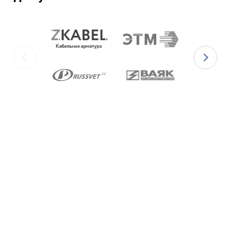
ГОСТ 5632-2014.
Ex-кабельные вводы типа ВКВ2МР
изготавливаются с уплотнительными
элементами из двух материалов:
для
Ex-вводов типа ВКВ2МР-[Х]Р
– из
масло-бензостойкой резины МБС;
для
Ex-вводов типа ВКВ2МР-[Х]С
– из
термостойкой силиконовой резины.
Ex-вводы типа ВКВ2МР
изготавливаются с
метрической резьбой М по ГОСТ 24705-2004,
с цилиндрической трубной резьбой «G» по
ГОСТ 6357-81 и с конической резьбой К по
ГОСТ 6111-52 В конструкции Ex-вводов типа
ВКВ2ТН предусмотрена специальная заглушка
для поддержания необходимого уровня
взрывозащиты и высокой степени защиты IP68
оборудования до момента монтажа кабеля
через Ex-ввод.