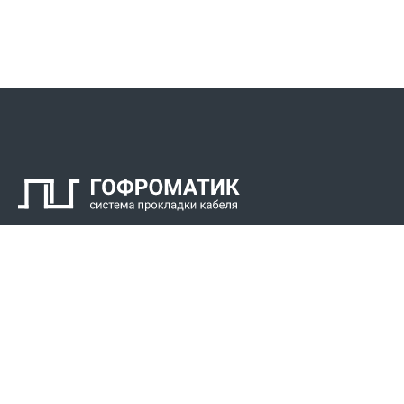
Контакты
СПК Гоф
Прокладка 
Звонки для регионов бесплатно
Прокладка к
+7 (800) 777-34-21
Прокладка 
Москва / Новосибирск, Пн-Пт: с 8:00 до 17:00
+7 (383) 308-72-36
+7 (495) 666-23-38