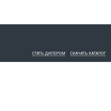
СТАТЬ ДИЛЕРОМ
СКАЧАТЬ КАТАЛОГ
ительная документация
ные инструменты
я импорта товаров
тировщикам
IM-модели