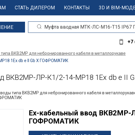
АМ
СТАТЬ ДИЛЕРОМ
КОНТАКТЫ
3D И BIM-МОД
ШЕНИЕ
+7 
 типа ВКВ2МР для небронированного кабеля в металлорукаве
18 1Ex db e II Gb X ГОФРОМАТИК
 ВКВ2МР-ЛР-К1/2-14-МР18 1Ex db e II
вводы типа ВКВ2МР для небронированного кабеля в металлорукав
ГОФРОМАТИК
Ех-кабельный ввод ВКВ2МР-ЛР
ГОФРОМАТИК