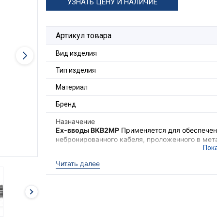
УЗНАТЬ ЦЕНУ И НАЛИЧИЕ
Артикул товара
Вид изделия
Тип изделия
Материал
Бренд
Назначение
Ex-вводы ВКВ2МР
Применяется для обеспечени
небронированного кабеля, проложенного в мета
также обеспечения надёжного электрического
электрооборудования II группы в местах (кром
Читать далее
опасных по взрывоопасным газовым средам.
Ex-вводы ВКВ2МР
выполняют функцию удержи
необходимого уровня взрывозащиты оборудова
кабеля с высокой степенью защиты
IP68
.
Для фиксации кабельного ввода в корпусе об