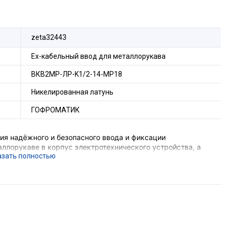
zeta32443
Ех-кабельный ввод для металлорукава
ВКВ2МР-ЛР-K1/2-14-МР18
Никелированная латунь
ГОФРОМАТИК
я надёжного и безопасного ввода и фиксации
ллорукаве в корпус электротехнического устройства, а
 соединения металлорукава и металлической оболочки
е подземных выработок шахт и их наземных строений),
вающего устройства, функцию поддержания
ния, функцию герметизации оборудования в месте ввода
орудования с безрезьбовым отверстием потребуется