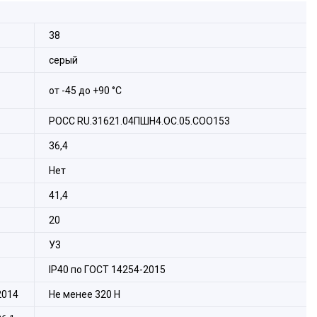
новение пыли и грязи.
38
серый
от -45 до +90 °С
РОСС RU.31621.04ПШН4.ОС.05.СОО153
36,4
Нет
41,4
20
У3
IP40 по ГОСТ 14254-2015
2014
Не менее 320 H