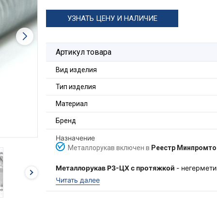
УЗНАТЬ ЦЕНУ И НАЛИЧИЕ
Артикул товара
Вид изделия
Тип изделия
Материал
Бренд
Назначение
Металлорукав включен в
Реестр Минпромто
Металлорукав Р3-ЦХ c протяжкой
- негермети
горячеоцинкованной ленты с уплотнением из х
Читать далее
электрических или информационных кабелей в
гибкости, эксплуатируемых в условиях с умер
Металлорукав ГОФРОМАТИК изготовлен из стал
15150-69, в диапазоне температур от -45 до +9
выполняет стальная оцинкованная проволока.