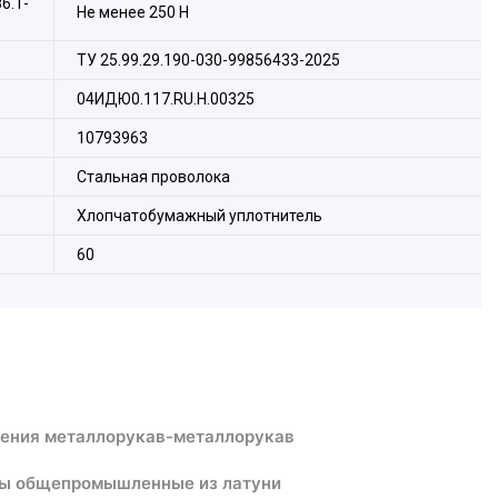
6.1-
Не менее 250 Н
ТУ 25.99.29.190-030-99856433-2025
04ИДЮ0.117.RU.H.00325
10793963
Стальная проволока
Хлопчатобумажный уплотнитель
60
нения металлорукав-металлорукав
ы общепромышленные из латуни