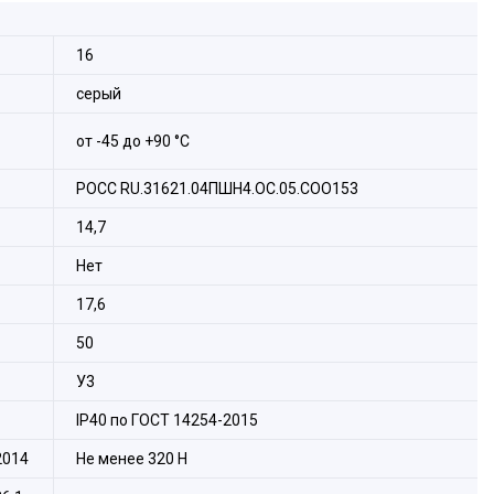
новение пыли и грязи.
16
серый
от -45 до +90 °С
РОСС RU.31621.04ПШН4.ОС.05.СОО153
14,7
Нет
17,6
50
У3
IP40 по ГОСТ 14254-2015
2014
Не менее 320 H