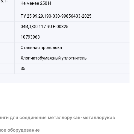
6.1-
Не менее 250 Н
ТУ 25.99.29.190-030-99856433-2025
04ИДЮ0.117.RU.H.00325
10793963
Стальная проволока
Хлопчатобумажный уплотнитель
35
нги для соединения металлорукав-металлорукав
ое оборудование