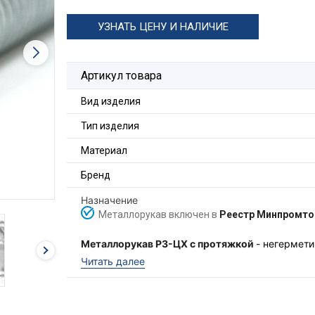
УЗНАТЬ ЦЕНУ И НАЛИЧИЕ
Артикул товара
Вид изделия
Тип изделия
Материал
Бренд
Назначение
Металлорукав включен в
Реестр Минпромто
Металлорукав Р3-ЦХ c протяжкой
- негермети
горячеоцинкованной ленты с уплотнением из х
Читать далее
электрических или информационных кабелей в
гибкости, эксплуатируемых в условиях с умер
Металлорукав ГОФРОМАТИК изготовлен из стал
15150-69, в диапазоне температур от -45 до +9
выполняет стальная оцинкованная проволока.