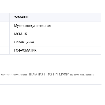
zeta40810
Муфта соединительная
МСМ-15
Сплав цинка
ГОФРОМАТИК
 металлорукавов , ШЭМ (Р3-Ц, Р3-ЦП, МРПИ) путем стыковки
 металлорукава в пвх оболочке (Р3-Ц, Р3-ЦП, МРПИ)