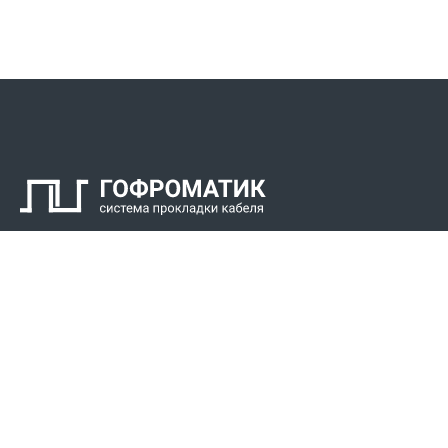
Контакты
СПК Гоф
Прокладка 
Звонки для регионов бесплатно
Прокладка к
+7 (800) 777-34-21
Прокладка 
Москва / Новосибирск, Пн-Пт: с 8:00 до 17:00
+7 (383) 308-72-36
+7 (495) 666-23-38