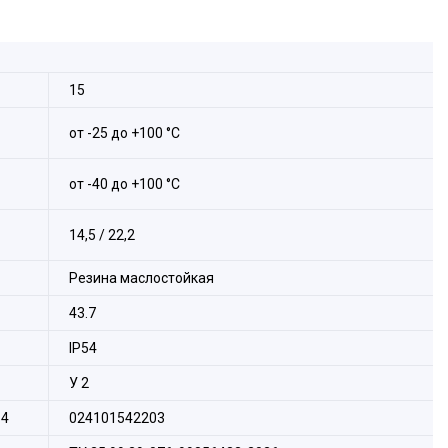
15
от -25 до +100 °С
от -40 до +100 °С
14,5 / 22,2
Резина маслостойкая
43.7
IP54
У 2
14
024101542203