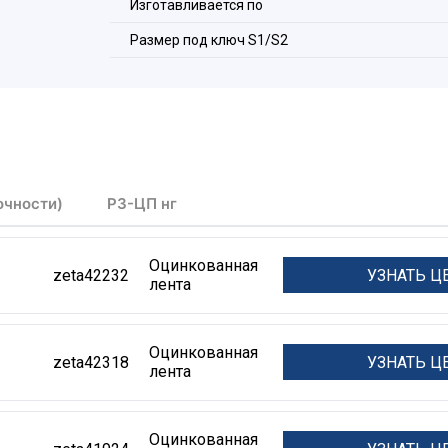
Состав комплекта:
Изготавливается по
1 -
Корпус;
Размер под ключ S1/S2
2 -
Оконцеватель (2шт.);
3 -
Уплотнитель (2шт.);
4 -
Накидная гайка (2шт.).
очности)
РЗ-ЦП нг
Оцинкованная
УЗНАТЬ Ц
zeta42232
лента
Оцинкованная
УЗНАТЬ Ц
zeta42318
лента
Оцинкованная