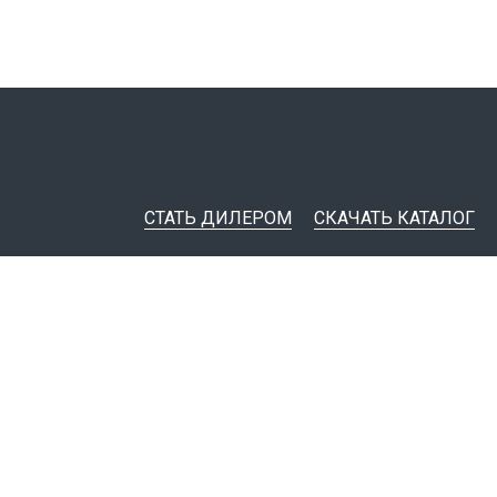
СТАТЬ ДИЛЕРОМ
СКАЧАТЬ КАТАЛОГ
ительная документация
ные инструменты
я импорта товаров
тировщикам
IM-модели
Политика конфиденциальности