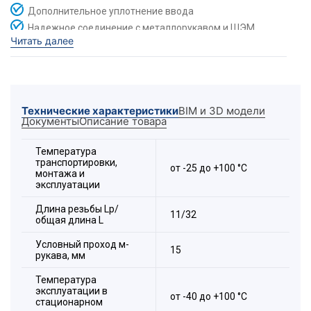
Дополнительное уплотнение ввода
Надежное соединение с металлорукавом и ШЭМ
Читать далее
Современный внешний вид
Резьбовой крепежный элемент РКН
предназначен
для соединения металлорукава типов: МРПИ, ШЭМ,
РЗ-Ц, РЗ-ЦХ, РЗ-ЦА и других с металлическим
корпусом электрооборудования (щиты, шкафы,
коробки и др.) в трубных системах электропроводки,
Технические характеристики
BIM и 3D модели
Документы
Описание товара
с обеспечением надёжного электрического контакта
между металлическим корпусом и металлорукавом
в соответствии с п. 1.7.77 Правил устройства
Температура
электроустановок и п.11 ГОСТ Р МЭК 61386.23-2015
транспортировки,
от -25 до +100 °С
монтажа и
эксплуатации
Длина резьбы Lp/
11/32
общая длина L
Условный проход м-
15
рукава, мм
Температура
эксплуатации в
от -40 до +100 °С
стационарном