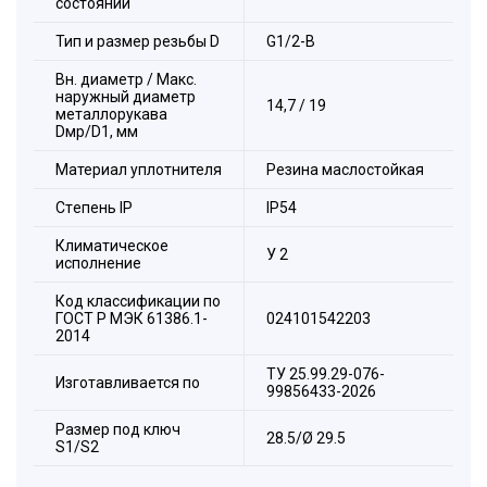
состоянии
Тип и размер резьбы D
G1/2-B
Вн. диаметр / Макс.
наружный диаметр
14,7 / 19
металлорукава
Dмр/D1, мм
Материал уплотнителя
Резина маслостойкая
Состав комплекта:
Стeпень IP
IP54
1. Заземляющая гайка,
2. Прокладка,
Климатическое
У 2
3. Корпус,
исполнение
4. Оконцеватель,
Код классификации по
5. Уплотнитель,
ГОСТ Р МЭК 61386.1-
024101542203
2014
6. Накидная гайка.
ТУ 25.99.29-076-
Изготавливается по
99856433-2026
Размер под ключ
28.5/Ø 29.5
S1/S2