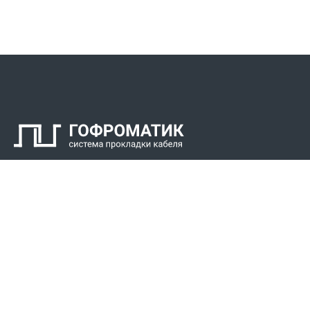
Контакты
СПК Гоф
Прокладка 
Звонки для регионов бесплатно
Прокладка к
+7 (800) 777-34-21
Прокладка 
Москва / Новосибирск, Пн-Пт: с 8:00 до 17:00
+7 (383) 308-72-36
+7 (495) 666-23-38