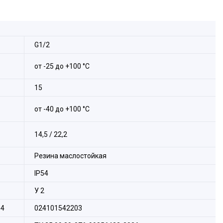
та:
G1/2
от -25 до +100 °С
15
от -40 до +100 °С
14,5 / 22,2
Резина маслостойкая
IP54
У 2
14
024101542203