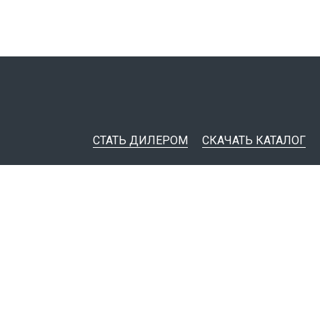
СТАТЬ ДИЛЕРОМ
СКАЧАТЬ КАТАЛОГ
ительная документация
ные инструменты
я импорта товаров
тировщикам
IM-модели
Политика конфиденциальности