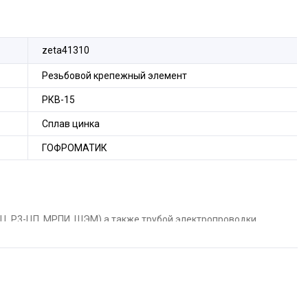
zeta41310
Резьбовой крепежный элемент
РКВ-15
Сплав цинка
ГОФРОМАТИК
Ц, Р3-ЦП, МРПИ, ШЭМ) а также трубой электропроводки
кава (Р3-Ц, Р3-ЦП, МРПИ, ШЭМ) путем стыковки с ответным
зьбой – РКВ, предназначен для
З-ЦП, МРПИ) или шланга электромонтажного (ШЭМ) к трубе
з корпуса 1, оконцевателя 2, уплотнителя 3 и накидной
отрезков металлорукава (Р3-Ц, Р3-ЦП, МРПИ, ШЭМ) путем
. Резьбовой крепежный элемент имеет
трубную