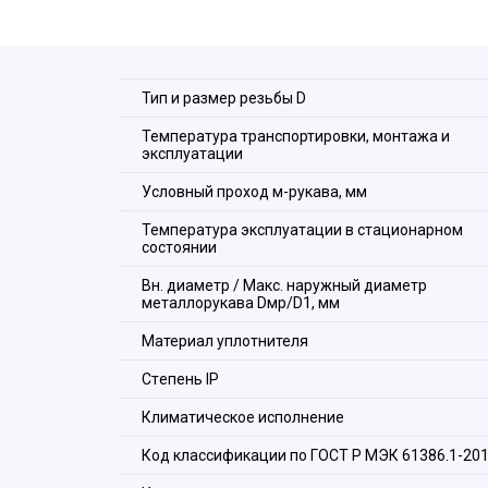
Расшифровка обозначения элемен
цилиндрическую резьбу - G!
Тип и размер резьбы D
Температура транспортировки, монтажа и
эксплуатации
Условный проход м-рукава, мм
Состав комплекта:
Температура эксплуатации в стационарном
состоянии
1. Корпус.
Вн. диаметр / Макс. наружный диаметр
2. Оконцеватель металлорукава.
металлорукава Dмр/D1, мм
3. Уплотнитель металлорукава.
4. Накидная гайка.
Материал уплотнителя
Стeпень IP
Климатическое исполнение
Код классификации по ГОСТ Р МЭК 61386.1-20