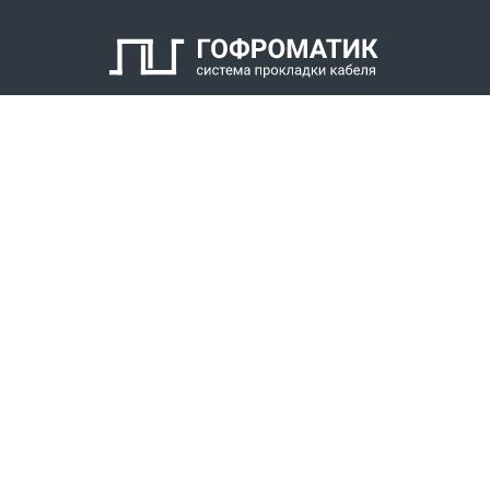
КАТАЛОГ
СПК ГОФРОМАТИК
РЕШЕНИЯ
СТАТЬ ДИЛЕРОМ
СКАЧАТЬ КАТАЛОГ
Звонки для регионов бесплатно
+7 (800) 777-34-21
Москва / Новосибирск, Пн-Пт: с 8:00 до 17:00
+7 (383) 308-72-36
+7 (495) 666-23-38