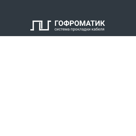
КАТАЛОГ
СПК ГОФРОМАТИК
РЕШЕНИЯ
СТАТЬ ДИЛЕРОМ
СКАЧАТЬ КАТАЛОГ
Звонки для регионов бесплатно
+7 (800) 777-34-21