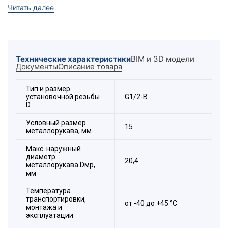
резьбу, соответствующую шагу навивки
Читать далее
металлорукава данного диаметра.
Расшифровка обозначения элемента:
Технические характеристики
BIM и 3D модели
Документы
Описание товара
Тип и размер
установочной резьбы
G1/2-B
D
Состав комплекта:
Условный размер
15
металлорукава, мм
1. Накидная гайка.
2. Корпус.
Макс. наружный
диаметр
20,4
металлорукава Dмр,
мм
Температура
транспортировки,
от -40 до +45 °С
монтажа и
эксплуатации