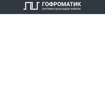
КАТАЛОГ
СПК ГОФРОМАТИК
РЕШЕНИЯ
СТАТЬ ДИЛЕРОМ
СКАЧАТЬ КАТАЛОГ
Звонки для регионов бесплатно
+7 (800) 777-34-21
Москва / Новосибирск, Пн-Пт: с 8:00 до 17:00
+7 (383) 308-72-36
+7 (495) 666-23-38