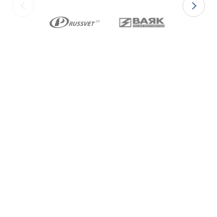
ГОСТ 6357-81 и с конической резьбой К по
ГОСТ 6111-52 В конструкции Ex-вводов типа
ВКВ2 предусмотрена специальная заглушка
для поддержания необходимого уровня
взрывозащиты и высокой степени защиты IP68
оборудования до момента монтажа кабеля
через Ex-ввод.