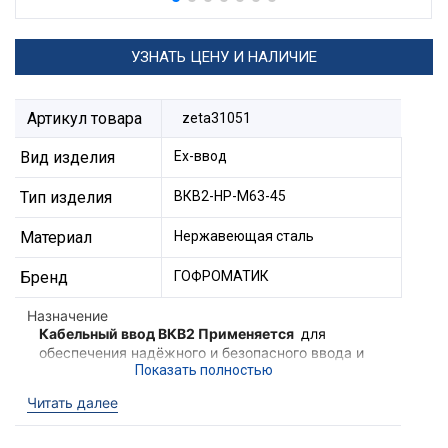
УЗНАТЬ ЦЕНУ И НАЛИЧИЕ
Артикул товара
zeta31051
Вид изделия
Ех-ввод
Тип изделия
ВКВ2-НР-М63-45
Материал
Нержавеющая сталь
Бренд
ГОФРОМАТИК
Назначение
Кабельный ввод ВКВ2 Применяется
для
обеспечения надёжного и безопасного ввода и
фиксации
небронированного кабеля
, в
корпус электротехнического устройства,
Читать далее
электрооборудования II группы в местах
(кроме подземных выработок шахт и их
наземных строений), опасных по